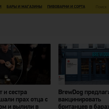
Поиск:
И
БАРЫ И МАГАЗИНЫ
ПИВОВАРНИ И СОРТА
т и сестра
BrewDog предлаг
шали прах отца с
вакцинировать
ом и вылили в
британцев в бара