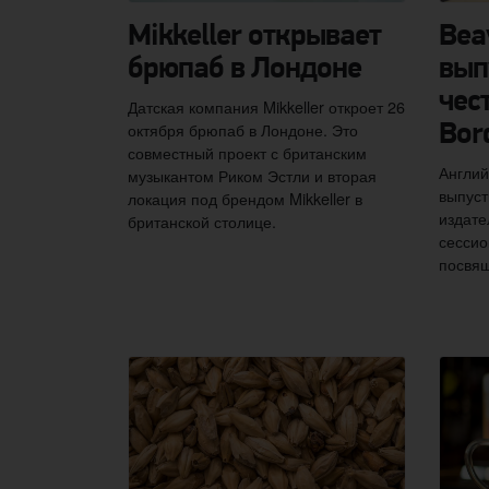
Mikkeller открывает
Bea
брюпаб в Лондоне
вып
чес
Датская компания Mikkeller откроет 26
октября брюпаб в Лондоне. Это
Bor
совместный проект с британским
Англий
музыкантом Риком Эстли и вторая
выпуст
локация под брендом Mikkeller в
издате
британской столице.
сессио
посвящ