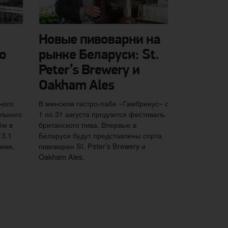
Новые пивоварни на
о
рынке Беларуси: St.
Peter’s Brewery и
Oakham Ales
ного
В минском гастро-пабе «Гамбринус» с
льного
1 по 31 августа продлится фестиваль
ём в
британского пива. Впервые в
 3,1
Беларуси будут представлены сорта
ниже,
пивоварен St. Peter’s Brewery и
Oakham Ales.