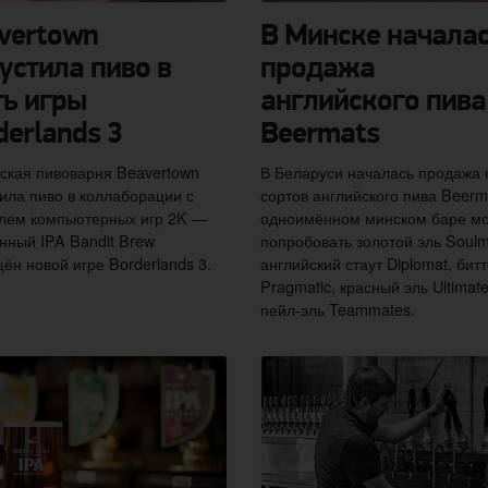
vertown
В Минске начала
устила пиво в
продажа
ть игры
английского пива
derlands 3
Beermats
ская пивоварня Beavertown
В Беларуси началась продажа 
ила пиво в коллаборации с
сортов английского пива Beerm
лем компьютерных игр 2K —
одноимённом минском баре м
нный IPA Bandit Brew
попробовать золотой эль Soulm
ён новой игре Borderlands 3.
английский стаут Diplomat, бит
Pragmatic, красный эль Ultimate
пейл-эль Teammates.