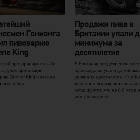
атейший
Продажи пива в
несмен Гонконга
Британии упали д
ил пивоварню
минимума за
ene King
десятилетие
гский предприниматель Ли
В Британии продажи пива мест
выкупил британскую
производства упали до минима
рню Greene King и сеть её
уровня за десятилетие. Их объ
нных пабов.
денежном выражении составил
млрд фунтов, что на 0,6 млрд 
чем годом ранее.