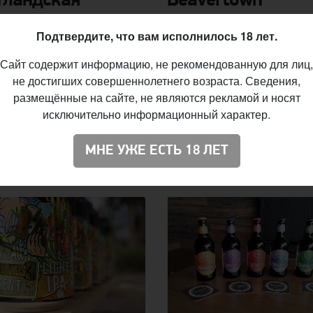
ландская
Beavertown
иция взяла
выпустила пиво д
Подтвердите, что вам исполнилось 18 лет.
рмом паб, где
футбольного клу
и пиво во время
«Тоттенхэм»
Сайт содержит информацию, не рекомендованную для лиц,
не достигших совершеннолетнего возраста. Сведения,
антина
Футбольный клуб «Тоттенхэм
размещённые на сайте, не являются рекламой и носят
Хотспур» совместно с пивовар
я штурмом взяла паб Cheers в
исключительно информационный характер.
Beavertown представил собств
е Гринок на востоке
сорт пива. Напиток будет варит
дии, который работал
продаваться исключительно на
МНЕ УЖЕ ЕСТЬ 18 ЛЕТ
ря на карантин из-за
стадионе команды.
вируса.