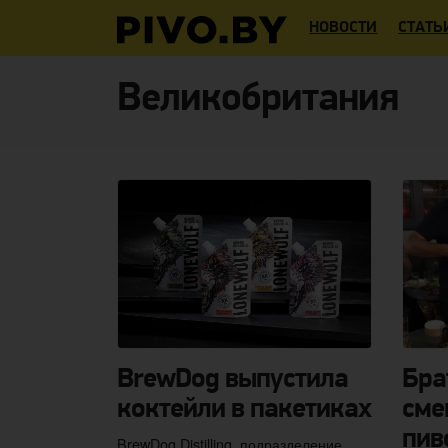
НОВОСТИ
СТАТЬ
Великобритания
BrewDog выпустила
Бра
коктейли в пакетиках
сме
пив
BrewDog Distilling, подразделение