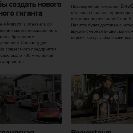
бы создать нового
Пивоваренная компания Brew
объявила о начале производст
ного гиганта
алкогольного зельтера Clean & 
ия Marston’s объявила об
Напиток будет доступен с чет
нении своего пивоваренного
вкусами: чёрная вишня, манго
ния с британским
персик, кактус-лайм и киви-мар
делением Carlsberg для
ия совместного предприятия
стью около 780 миллионов
 стерлингов.