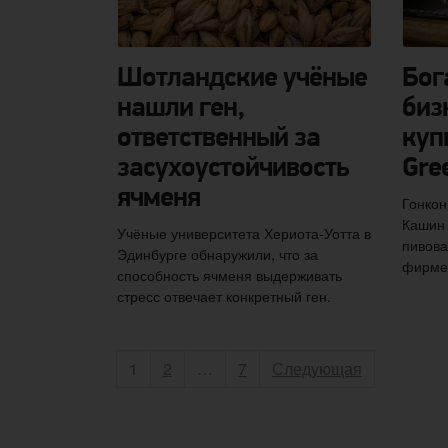
Шотландские учёные
Бог
нашли ген,
биз
ответственный за
куп
засухоустойчивость
Gre
ячменя
Гонкон
Кашин 
Учёные университета Хериота-Уотта в
пивова
Эдинбурге обнаружили, что за
фирме
способность ячменя выдерживать
стресс отвечает конкретный ген.
Пагинация записей
Страница
Страница
Страница
1
2
…
7
Следующая