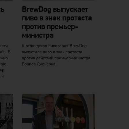
сь
BrewDog выпускает
пиво в знак протеста
против премьер-
министра
пяти
Шотландская пивоварня BrewDog
ats. В
выпустила пиво в знак протеста
ожно
против действий премьер-министра
ate,
Бориса Джонсона.
тер
 и