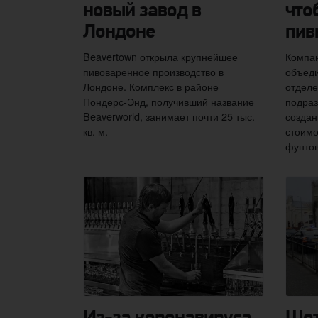
новый завод в
что
Лондоне
пив
Beavertown открыла крупнейшее
Компан
пивоваренное производство в
объеди
Лондоне. Комплекс в районе
отделе
Пондерс-Энд, получивший название
подраз
Beaverworld, занимает почти 25 тыс.
создан
кв. м.
стоимо
фунтов