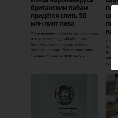
Из-за коронавируса
Шот
британским пабам
пол
придётся слить 50
шту
млн пинт пива
пил
кар
Из-за введения режима самоизоляции
и закрытия заведений общепита в
Полици
Великобритании в барах и пабах
городк
осталось порядка 50 млн пинт пива.
Шотлан
Продать их уже вряд ли удастся.
несмот
корона