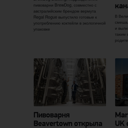
пивоварни BrewDog, совместно с
кан
австралийским брендом вермута
В Вели
Regal Rogue выпустило готовые к
смешал
употреблению коктейли в экологичной
и выли
упаковке
таким
родите
Пивоварня
Mar
Beavertown открыла
UK 