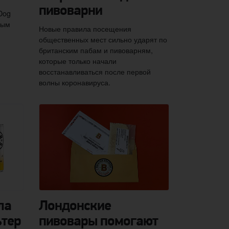
пивоварни
Dog
ным
Новые правила посещения
общественных мест сильно ударят по
британским пабам и пивоварням,
которые только начали
восстанавливаться после первой
волны коронавируса.
ла
Лондонские
ьтер
пивовары помогают