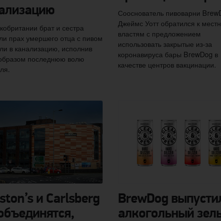
ализацию
Сооснователь пивоварни Brew
Джеймс Уотт обратился к мест
кобритании брат и сестра
властям с предложением
и прах умершего отца с пивом
использовать закрытые из-за
ли в канализацию, исполнив
коронавируса бары BrewDog в
 образом последнюю волю
качестве центров вакцинации.
ля.
ston’s и Carlsberg
BrewDog выпусти
объединятся,
алкогольный зел