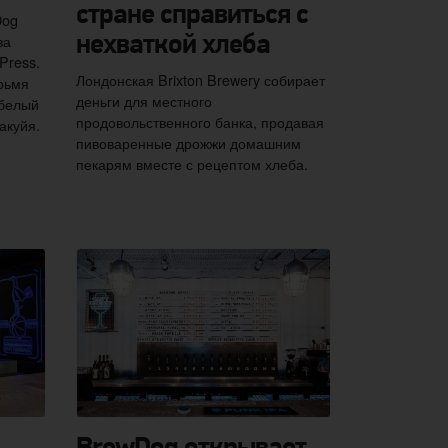
стране справиться с
Dog
ва
нехваткой хлеба
Press.
Лондонская Brixton Brewery собирает
ырьмя
деньги для местного
-белый
продовольственного банка, продавая
акуйя.
пивоваренные дрожжи домашним
пекарям вместе с рецептом хлеба.