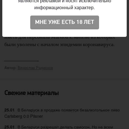
являются рекламой и носят исключительно
Компании заявили, что переговоры об объединении
информационный характер.
начались в конце 2019 года и надеются завершить
сделку в третьем квартале 2020 года. Пока
МНЕ УЖЕ ЕСТЬ 18 ЛЕТ
неизвестно, какие последствия это решение будет
иметь для персонала Marston’s, многие из которых
были уволены с началом эпидемии коронавируса.
:
Вячеслав Радионов
Автор
Свежие материалы
В Беларуси в продаже появится безалкогольное пиво
25.01
Carlsberg 0.0 Pilsner
В Беларуси разрешат делать самогон. Но не всем
25.01