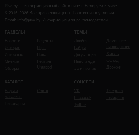
Pivo.by — информационный сайт о пиве в Беларуси и мире
© 2016–2026 Все права защищены.
Положения и условия
Email:
info@pivo.by
.
Информация для рекламодателей
РАЗДЕЛЫ
ТЕМЫ
Новости
Рецепты
Ликбез
Домашнее
пивоварение
История
Игры
Гайды
Хмель
Интервью
Пена
Дегустации
Солод
Мнение
Рейтинг
Пиво и еда
Untappd
Дрожжи
Обзоры
За и против
КАТАЛОГ
СОЦСЕТИ
Бары и
Сорта
VK
Telegram
магазины
Facebook
Instagram
Пивоварни
Twitter