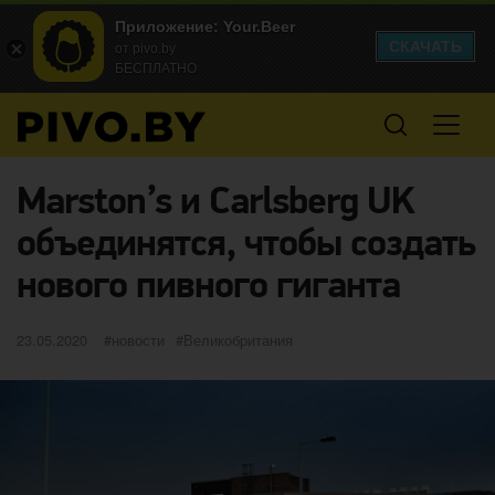
Приложение: Your.Beer
СКАЧАТЬ
от pivo.by
БЕСПЛАТНО
Marston’s и Carlsberg UK
объединятся, чтобы создать
нового пивного гиганта
Опубликовано
категории
Метки
23.05.2020
новости
Великобритания