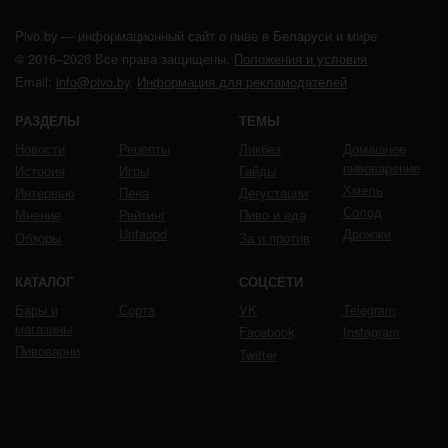
Pivo.by — информационный сайт о пиве в Беларуси и мире
© 2016–2026 Все права защищены.
Положения и условия
Email:
info@pivo.by
.
Информация для рекламодателей
РАЗДЕЛЫ
ТЕМЫ
Новости
Рецепты
Ликбез
Домашнее
пивоварение
История
Игры
Гайды
Хмель
Интервью
Пена
Дегустации
Солод
Мнение
Рейтинг
Пиво и еда
Untappd
Дрожжи
Обзоры
За и против
КАТАЛОГ
СОЦСЕТИ
Бары и
Сорта
VK
Telegram
магазины
Facebook
Instagram
Пивоварни
Twitter