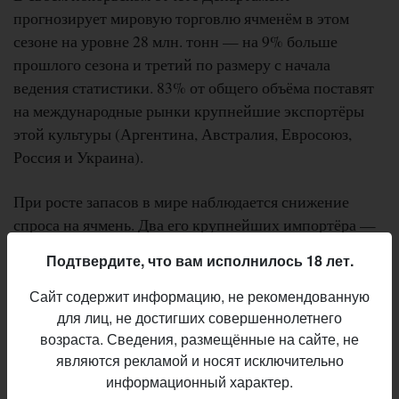
прогнозирует мировую торговлю ячменём в этом
сезоне на уровне 28 млн. тонн — на 9% больше
прошлого сезона и третий по размеру с начала
ведения статистики. 83% от общего объёма поставят
на международные рынки крупнейшие экспортёры
этой культуры (Аргентина, Австралия, Евросоюз,
Россия и Украина).
При росте запасов в мире наблюдается снижение
спроса на ячмень. Два его крупнейших импортёра —
Китай и Саудовская Аравия — в последние годы
Подтвердите, что вам исполнилось 18 лет.
сократили его закупки (самым высоким показателем
общего импорта ячменя обеими странами стали 18,1
Сайт содержит информацию, не рекомендованную
млн. тонн в 2014/15 гг.).
для лиц, не достигших совершеннолетнего
возраста. Сведения, размещённые на сайте, не
являются рекламой и носят исключительно
Рост запасов и сокращение спроса привели к
информационный характер.
ослаблению цен на ячмень — за последний год