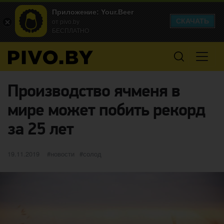
Приложение: Your.Beer
СКАЧАТЬ
от pivo.by
БЕСПЛАТНО
Производство ячменя в
мире может побить рекорд
за 25 лет
Опубликовано
категории
Метки
19.11.2019
новости
солод