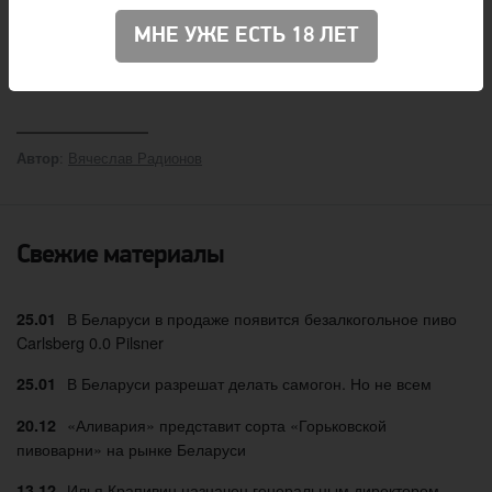
разница в ценах на ячмень и кукурузу сократилась с
МНЕ УЖЕ ЕСТЬ 18 ЛЕТ
более 80 долларов за тонну в сентябре 2018 г. до
почти 20 долларов за тонну в октябре 2019 г.
:
Вячеслав Радионов
Автор
Свежие материалы
В Беларуси в продаже появится безалкогольное пиво
25.01
Carlsberg 0.0 Pilsner
В Беларуси разрешат делать самогон. Но не всем
25.01
«Аливария» представит сорта «Горьковской
20.12
пивоварни» на рынке Беларуси
Илья Крапивин назначен генеральным директором
13.12