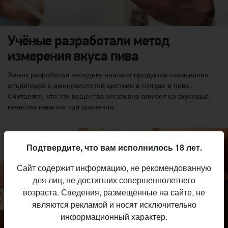
Учёные разработали метод
измерения вкуса пива
Химик разработал методику анализа продуктов связывания
альдегидов с аминокислотой цистеин в солоде и пиве.
Считается, что эти вещества негативно влияют на вкусовые
качества напитка при хранении.
Подтвердите, что вам исполнилось 18 лет.
Сайт содержит информацию, не рекомендованную
для лиц, не достигших совершеннолетнего
возраста. Сведения, размещённые на сайте, не
являются рекламой и носят исключительно
информационный характер.