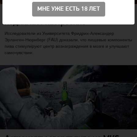
МНЕ УЖЕ ЕСТЬ 18 ЛЕТ
Учёные доказали, что пиво
поднимает настроение
Исследователи из Университета Фридрих-Александер
Эрланген-Нюрнберг (FAU) доказали, что пищевые компоненты
пива стимулируют центр вознаграждения в мозге и улучшают
самочувствие.