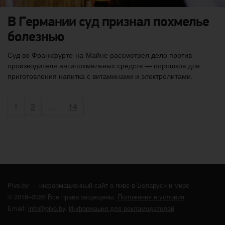
В Германии суд признал похмелье
болезнью
Суд во Франкфурте-на-Майне рассмотрел дело против
производителя антипохмельных средств — порошков для
приготовления напитка с витаминами и электролитами.
Пагинация записей
Страница
Страница
Страница
1
2
…
14
Pivo.by — информационный сайт о пиве в Беларуси и мире
© 2016–2026 Все права защищены.
Положения и условия
Email:
info@pivo.by
.
Информация для рекламодателей