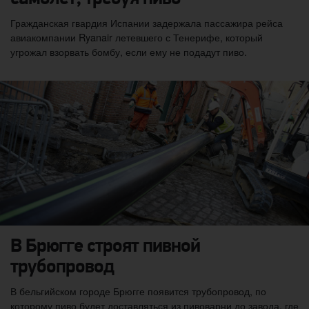
Гражданская гвардия Испании задержала пассажира рейса
авиакомпании Ryanair летевшего с Тенерифе, который
угрожал взорвать бомбу, если ему не подадут пиво.
В Брюгге строят пивной
трубопровод
В бельгийском городе Брюгге появится трубопровод, по
которому пиво будет доставляться из пивоварни до завода, где