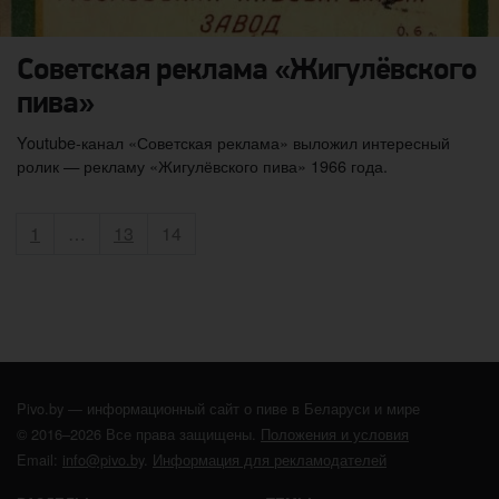
Советская реклама «Жигулёвского
пива»
Youtube-канал «Советская реклама» выложил интересный
ролик — рекламу «Жигулёвского пива» 1966 года.
Пагинация записей
Страница
Страница
Страница
1
…
13
14
Pivo.by — информационный сайт о пиве в Беларуси и мире
© 2016–2026 Все права защищены.
Положения и условия
Email:
info@pivo.by
.
Информация для рекламодателей