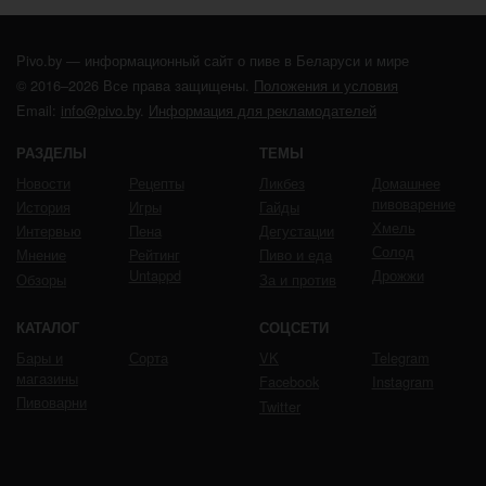
Pivo.by — информационный сайт о пиве в Беларуси и мире
© 2016–2026 Все права защищены.
Положения и условия
Email:
info@pivo.by
.
Информация для рекламодателей
РАЗДЕЛЫ
ТЕМЫ
Новости
Рецепты
Ликбез
Домашнее
пивоварение
История
Игры
Гайды
Хмель
Интервью
Пена
Дегустации
Солод
Мнение
Рейтинг
Пиво и еда
Untappd
Дрожжи
Обзоры
За и против
КАТАЛОГ
СОЦСЕТИ
Бары и
Сорта
VK
Telegram
магазины
Facebook
Instagram
Пивоварни
Twitter