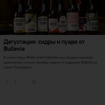
Дегустация: сидры и пуаре от
Bullevie
В стенах бара White Crow Collection мы продегустировать
практически полную линейку сидров от сидрерии Bullevie из
Санкт-Петербурга.
Пагинация записей
Страница
Страница
Страница
1
2
…
34