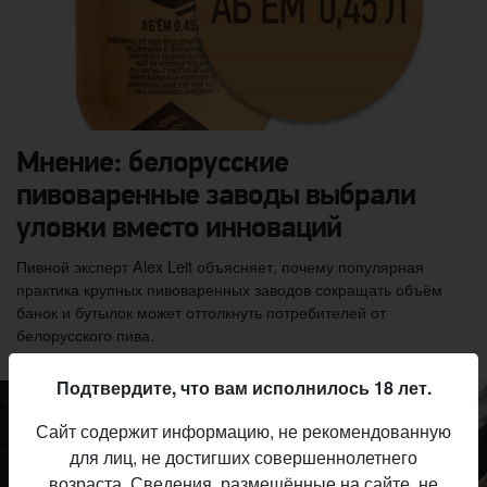
Мнение: белорусские
пивоваренные заводы выбрали
уловки вместо инноваций
Пивной эксперт Alex Leit объясняет, почему популярная
практика крупных пивоваренных заводов сокращать объём
банок и бутылок может оттолкнуть потребителей от
белорусского пива.
Подтвердите, что вам исполнилось 18 лет.
Сайт содержит информацию, не рекомендованную
для лиц, не достигших совершеннолетнего
возраста. Сведения, размещённые на сайте, не