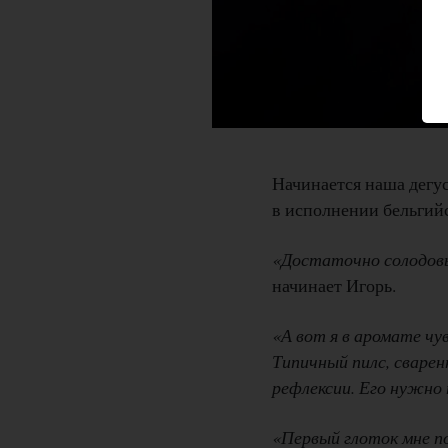
Начинается наша дегу
в исполнении бельгий
«Достаточно солодовы
начинает Игорь.
«А вот я в аромате чу
Типичный пилс, сварен
рефлексии. Его нужно
«Первый глоток мне п