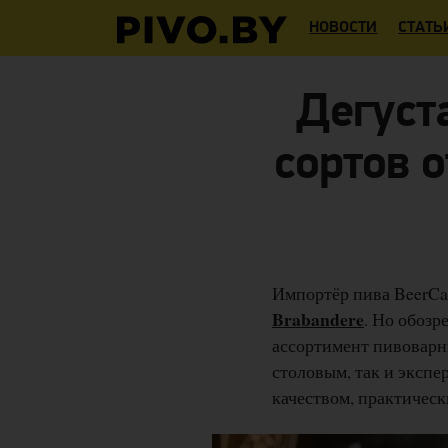
НОВОСТИ
СТАТЬ
Дегуста
сортов о
Импортёр пива BeerCap
Brabandere
. Но обозр
ассортимент пивоварни
столовым, так и экспе
качеством, практическ