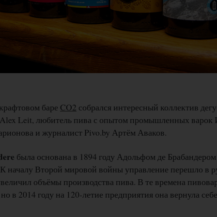
 крафтовом баре
CO2
собрался интересный коллектив дегу
 Alex Leit, любитель пива с опытом промышленных варок 
арионова и журналист Pivo.by Артём Аваков.
dere
была основана в 1894 году Адольфом де Брабандером
 К началу Второй мировой войны управление перешло в ру
величил объёмы производства пива. В те времена пивовар
 но в 2014 году на 120-летие предприятия она вернула себ