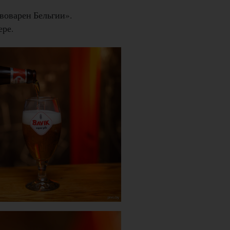
воварен Бельгии».
ере.