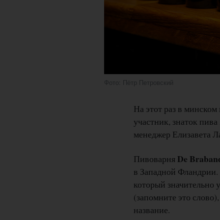
Фото: Пётр Петровский
На этот раз в минском
участник, знаток пива
менеджер Елизавета Л
De Braban
Пивоварня
в Западной Фландрии.
который значительно у
(запомните это слово),
название.