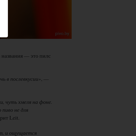
з названия — это пилс
чь в послевкусии»
, —
, чуть хмеля на фоне.
 пиво не для
рит Leit.
ют, и ощущается