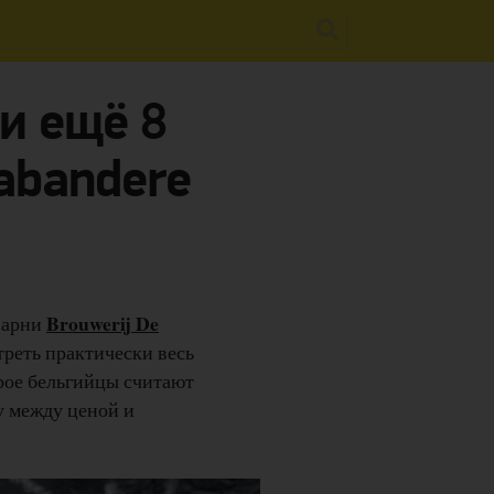
 и ещё 8
rabandere
Brouwerij De
оварни
треть практически весь
орое бельгийцы считают
у между ценой и