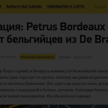
Поиск:
И
БАРЫ И МАГАЗИНЫ
ПИВОВАРНИ И СОРТА
ция: Petrus Bordeaux
т бельгийцев из De B
Опубликовано
категории
Метки
25.10.2020
партнерскийматериал
обзоры
дегустация
 Project привёз в Беларусь новинку от бельгийской пив
евать один сорт как-то скучно, поэтому мы решили рассмо
 из местечка Бавикхове. Вас ждёт как простое пиво, кот
рименты с выдержкой в бочках, которые, благодаря баланс
и не имеют конкурентов. Но обо всём по порядку.