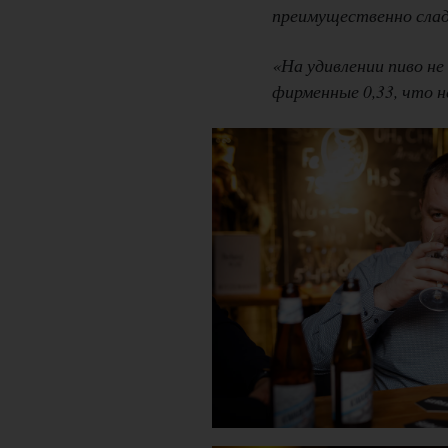
преимущественно сладо
«На удивлении пиво н
фирменные 0,33, что н