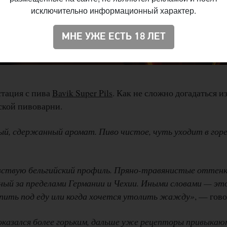
исключительно информационный характер.
МНЕ УЖЕ ЕСТЬ 18 ЛЕТ
стация с пива
Bavik Super Pils
. Как не сложно догадаться и
ской пивоварни.
й, сдержанный аромат. Пиво чистое, чуть уходит в горе
вствую бельгийский профиль. Пряно-травянистые оттенки
ный за пределами Германии и Чехии. Иными словами — это
 пить под еду или когда хочется утолить жажду»
, — гово
оказался более горьким, дальше уже рецепторы привыка