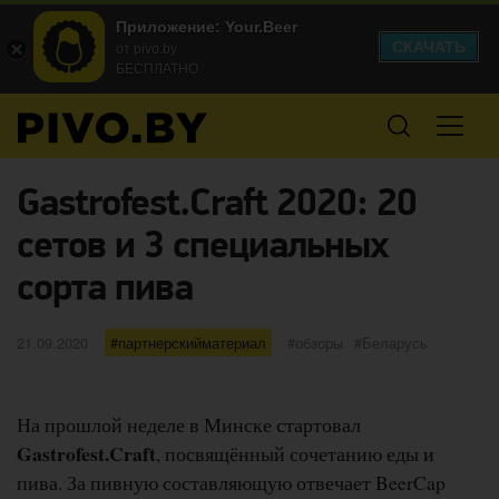
Приложение: Your.Beer
СКАЧАТЬ
от pivo.by
БЕСПЛАТНО
Gastrofest.Craft 2020: 20
сетов и 3 специальных
сорта пива
Опубликовано
категории
Метки
21.09.2020
партнерскийматериал
обзоры
Беларусь
На прошлой неделе в Минске стартовал
Gastrofest.Craft
, посвящённый сочетанию еды и
пива. За пивную составляющую отвечает BeerCap