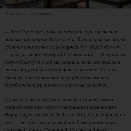
Фото: Вячеслав Радионов
— BeerCap Project уже в четвёртый раз является
пивным партнёром Gastrofest’а. В этот раз все сорта
сделаны совместно с пивоварней New Riga’s Brewery
,
— рассказывает Дмитрий Шелковский. —
В прошлом
году к Gastrofest.Craft мы сварили пять сортов, но в
этом году решили остановиться на трёх. Можно
сказать, что прошлогодние сорта мы немного
доработали и улучшили их вкусовые качества
.
В рамках Gastrofest.Craft гости фестиваля смогут
попробовать три сорта с говорящими названиями:
Hoppy Lager
,
American Weisse
и
Milk Stout
. Первый из
них — лёгкий лагер, охмелённый американскими
сортами Chinook, Centennial, Cascade и Simcoe.