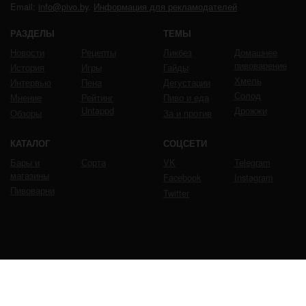
Email:
info@pivo.by
.
Информация для рекламодателей
РАЗДЕЛЫ
ТЕМЫ
Новости
Рецепты
Ликбез
Домашнее
пивоварение
История
Игры
Гайды
Хмель
Интервью
Пена
Дегустации
Солод
Мнение
Рейтинг
Пиво и еда
Untappd
Дрожжи
Обзоры
За и против
КАТАЛОГ
СОЦСЕТИ
Бары и
Сорта
VK
Telegram
магазины
Facebook
Instagram
Пивоварни
Twitter
ЧРЕЗМЕРНОЕ УПОТРЕБЛЕНИЕ ПИВА ВРЕДИТ
ВАШЕМУ ЗДОРОВЬЮ