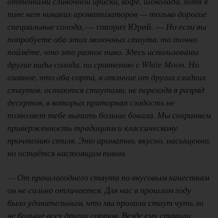
оттенками сливочной ириски, кофе, шоколада, хотя в
пиве нет никаких ароматизаторов — только дорогие
специальные солода
, — говорит Юрий. —
Но если вы
попробуете оба этих молочных стаута, то точно
поймёте, что это разное пиво. Здесь использованы
другие виды солода, по сравнению с White Moon. Но
главное, что оба сорта, в отличие от других сладких
стаутов, остаются стаутами, не переходя в разряд
десертов, в которых приторная сладость не
позволяет тебе выпить больше бокала. Мы сохраняем
приверженность традициям и классическому
прочтению стиля. Это ароматно, вкусно, насыщенно,
но остаётся настоящим пивом
.
— От прошлогоднего стаута по вкусовым качествам
он не сильно отличается. Для нас в прошлом году
было удивительным, что мы пролили стаут чуть ли
не больше всех других сортов. Везде ему ставили