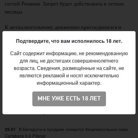
гостей Римини. Запрет будет действовать в летние
месяцы.
К антиалкогольному движению присоединился и
город Лукка в Тоскане. Там в историческом центре
Подтвердите, что вам исполнилось 18 лет.
запрещено употреблять алкогольные напитки на
улице. Вино и пиво туристы могут выпить только в
Сайт содержит информацию, не рекомендованную
ресторанах и барах.
для лиц, не достигших совершеннолетнего
возраста. Сведения, размещённые на сайте, не
являются рекламой и носят исключительно
информационный характер.
:
Travel.ru
Источник
МНЕ УЖЕ ЕСТЬ 18 ЛЕТ
Свежие материалы
В Беларуси в продаже появится безалкогольное пиво
25.01
Carlsberg 0.0 Pilsner