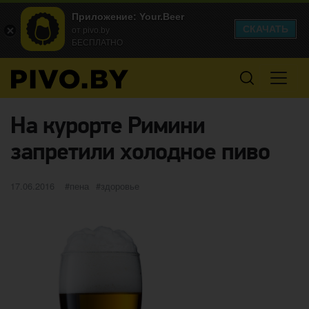
Приложение: Your.Beer
СКАЧАТЬ
от pivo.by
БЕСПЛАТНО
На курорте Римини
запретили холодное пиво
Опубликовано
категории
Метки
17.06.2016
пена
здоровье