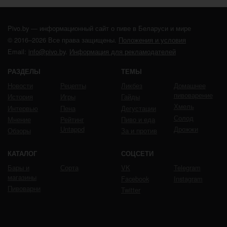
Pivo.by — информационный сайт о пиве в Беларуси и мире
© 2016–2026 Все права защищены.
Положения и условия
Email:
info@pivo.by
.
Информация для рекламодателей
РАЗДЕЛЫ
ТЕМЫ
Новости
Рецепты
Ликбез
Домашнее
пивоварение
История
Игры
Гайды
Хмель
Интервью
Пена
Дегустации
Солод
Мнение
Рейтинг
Пиво и еда
Untappd
Дрожжи
Обзоры
За и против
КАТАЛОГ
СОЦСЕТИ
Бары и
Сорта
VK
Telegram
магазины
Facebook
Instagram
Пивоварни
Twitter