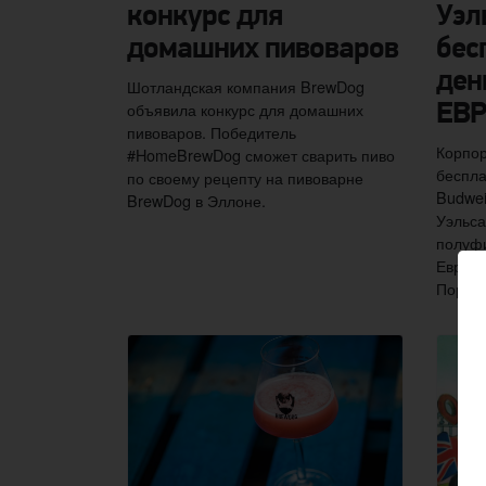
конкурс для
Уэл
домашних пивоваров
бес
ден
Шотландская компания BrewDog
объявила конкурс для домашних
ЕВР
пивоваров. Победитель
Корпор
#HomeBrewDog сможет сварить пиво
беспла
по своему рецепту на пивоварне
Budwei
BrewDog в Эллоне.
Уэльса
полуфи
Европы
Португ