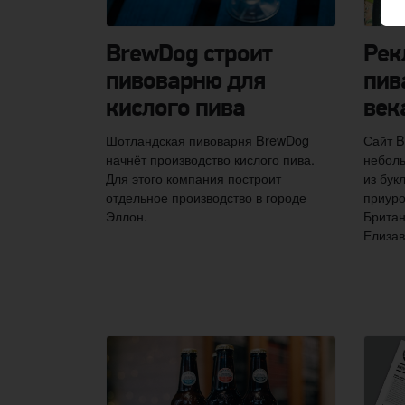
BrewDog строит
Рек
пивоварню для
пив
кислого пива
век
Шотландская пивоварня BrewDog
Сайт B
начнёт производство кислого пива.
небол
Для этого компания построит
из бук
отдельное производство в городе
приуро
Эллон.
Британ
Елизав