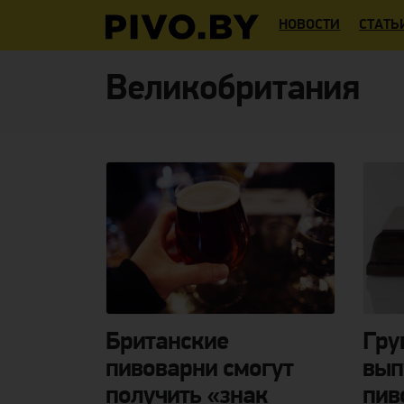
НОВОСТИ
СТАТЬ
Великобритания
Британские
Гру
пивоварни смогут
вып
получить «знак
пив