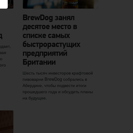
BrewDog занял
десятое место в
д
списке самых
быстрорастущих
дает,
вая
предприятий
то
Британии
ого
Шесть тысяч инвесторов крафтовой
пивоварни BrewDog собрались в
Абердине, чтобы подвести итоги
прошедшего года и обсудить планы
на будущее.