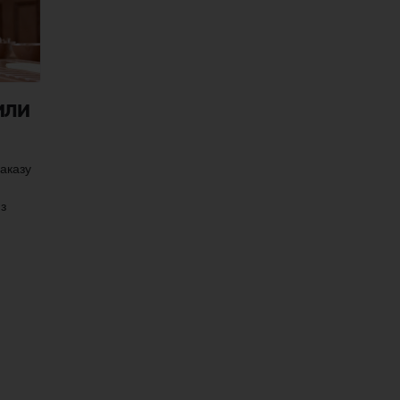
или
аказу
з