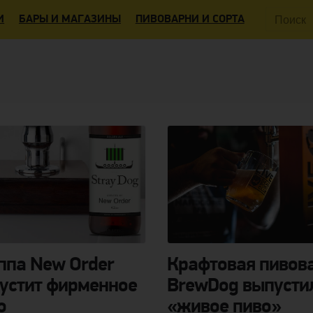
Поиск:
И
БАРЫ И МАГАЗИНЫ
ПИВОВАРНИ И СОРТА
ппа New Order
Крафтовая пивов
устит фирменное
BrewDog выпусти
о
«живое пиво»