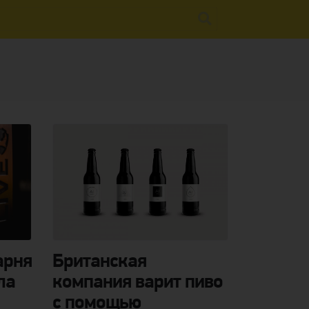
арня
Британская
ла
компания варит пиво
с помощью