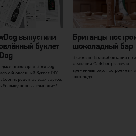
wDog выпустили
Британцы постро
овлённый буклет
шоколадный бар
 Dog
В столице Великобритании по з
компании Carlsberg возвели
ндская пивоварня BrewDog
временный бар, построенный и
ила обновлённый буклет DIY
шоколада.
сборник рецептов всех сортов,
либо выпущенных компанией.