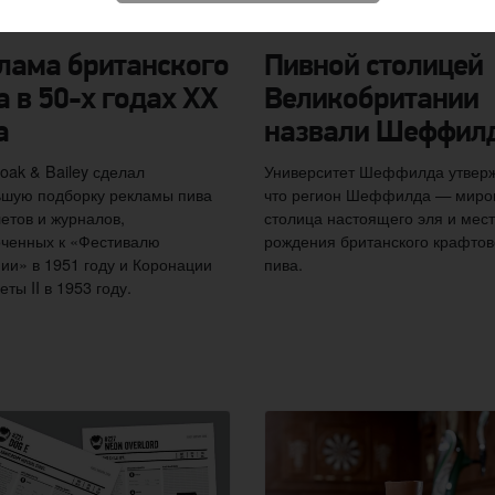
лама британского
Пивной столицей
а в 50-х годах XX
Великобритании
а
назвали Шеффил
oak & Bailey сделал
Университет Шеффилда утверж
ьшую подборку рекламы пива
что регион Шеффилда — миро
летов и журналов,
столица настоящего эля и мес
ченных к «Фестивалю
рождения британского крафтов
ии» в 1951 году и Коронации
пива.
еты II в 1953 году.