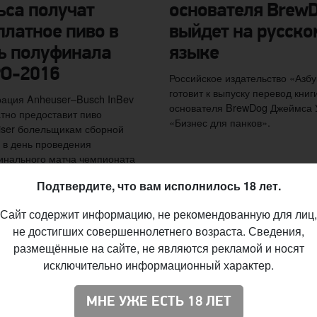
ьса получат
основателя Brew
платное пиво в
выйдет на русско
ь полуфинала
языке
О-2016
Российское издательство «Азбу
готовит к выпуску перевод книг
ация Anheuser–Busch InBev
основателя BrewDog Джеймса 
тно предоставит пиво
«Бизнес для панков».
ser болельщикам сборной
 в день проведения
нального матча чемпионата
 по футболу против команды
Подтвердите, что вам исполнилось 18 лет.
алии.
Сайт содержит информацию, не рекомендованную для лиц,
не достигших совершеннолетнего возраста. Сведения,
размещённые на сайте, не являются рекламой и носят
исключительно информационный характер.
МНЕ УЖЕ ЕСТЬ 18 ЛЕТ