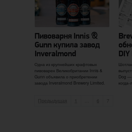
Пивоварня Innis &
Bre
Gunn купила завод
обн
Inveralmond
DIY
Одна из крупнейших крафтовых
Шотла
пивоварен Великобритании Innis &
выпуст
Gunn объявила о приобретении
Dog — 
завода Inveralmond Brewery Limited.
когда-
Пагинация записей
Страница
Страница
Страница
Предыдущая
1
…
6
7