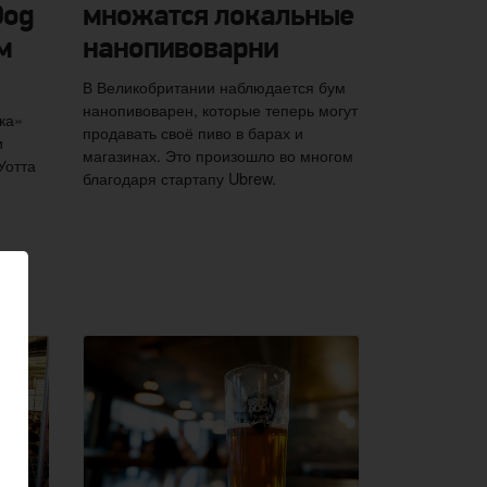
Dog
множатся локальные
м
нанопивоварни
В Великобритании наблюдается бум
нанопивоварен, которые теперь могут
ка»
продавать своё пиво в барах и
и
магазинах. Это произошло во многом
Уотта
благодаря стартапу Ubrew.