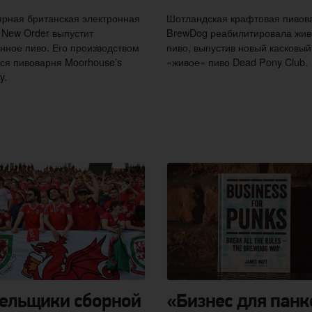
рная британская электронная
Шотландская крафтовая пивов
 New Order выпустит
BrewDog реабилитировала жив
ное пиво. Его производством
пиво, выпустив новый касковый
ся пивоварня Moorhouse’s
«живое» пиво Dead Pony Club.
y.
ельщики сборной
«Бизнес для панк