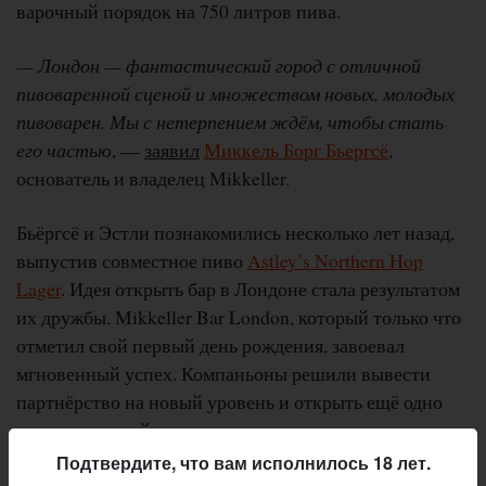
варочный порядок на 750 литров пива.
— Лондон — фантастический город с отличной
пивоваренной сценой и множеством новых, молодых
пивоварен. Мы с нетерпением ждём, чтобы стать
его частью
, —
заявил
Миккель Борг Бьергсё
,
основатель и владелец Mikkeller.
Бьёргсё и Эстли познакомились несколько лет назад,
выпустив совместное пиво
Astley’s Northern Hop
Lager
. Идея открыть бар в Лондоне стала результатом
их дружбы. Mikkeller Bar London, который только что
отметил свой первый день рождения, завоевал
мгновенный успех. Компаньоны решили вывести
партнёрство на новый уровень и открыть ещё одно
место в шумной столице.
Подтвердите, что вам исполнилось 18 лет.
На открытии брюпаба 26 октября можно будет