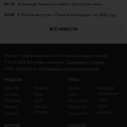
Александр Кижук возглавил «Брестское пиво»
04.10
В России выпустят «Пивной календарь» на 2022 год
24.09
ВСЕ НОВОСТИ
Pivo.by — информационный сайт о пиве в Беларуси и мире
© 2016–2026 Все права защищены.
Положения и условия
Email:
info@pivo.by
.
Информация для рекламодателей
РАЗДЕЛЫ
ТЕМЫ
Новости
Рецепты
Ликбез
Домашнее
пивоварение
История
Игры
Гайды
Хмель
Интервью
Пена
Дегустации
Солод
Мнение
Рейтинг
Пиво и еда
Untappd
Дрожжи
Обзоры
За и против
КАТАЛОГ
СОЦСЕТИ