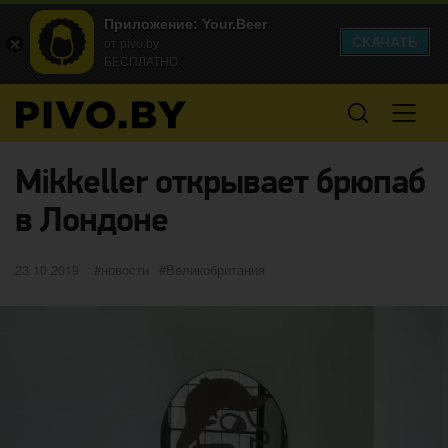
Приложение: Your.Beer
СКАЧАТЬ
от pivo.by
БЕСПЛАТНО
Mikkeller открывает брюпаб
в Лондоне
Опубликовано
категории
Метки
23.10.2019
новости
Великобритания