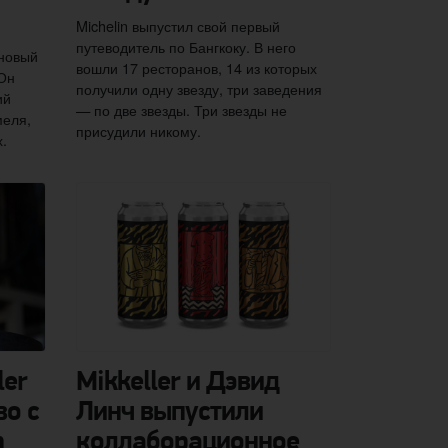
Michelin выпустил свой первый
путеводитель по Бангкоку. В него
 новый
вошли 17 ресторанов, 14 из которых
 Он
получили одну звезду, три заведения
ий
— по две звезды. Три звезды не
меля,
присудили никому.
.
ler
Mikkeller и Дэвид
во с
Линч выпустили
n
коллаборационное