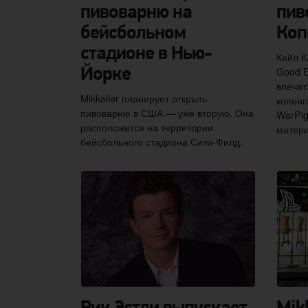
пивоварню на
пив
бейсбольном
Коп
стадионе в Нью-
Кайл К
Good B
Йорке
впечат
Mikkeller планирует открыть
копенг
пивоварню в США — уже вторую. Она
WarPig
расположится на территории
матери
бейсбольного стадиона Сити-Филд.