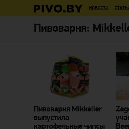
НОВОСТИ
СТАТЬ
Пивоварня:
Mikkell
Пивоварня Mikkeller
Zag
выпустила
уча
картофельные чипсы
Bee