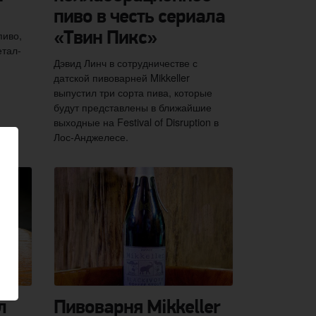
пиво в честь сериала
пиво,
«Твин Пикс»
етал-
Дэвид Линч в сотрудничестве с
датской пивоварней Mikkeller
выпустил три сорта пива, которые
будут представлены в ближайшие
выходные на Festival of Disruption в
Лос-Анджелесе.
л
Пивоварня Mikkeller