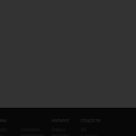
ЕМЫ
КАТАЛОГ
СОЦСЕТИ
кбез
Домашнее
Бары и
VK
пивоварение
магазины
йды
Facebook