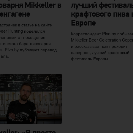
оварня Mikkeller в
лучший фестивал
енгагене
крафтового пива 
Европе
астранек в статье на сайте
eer Hunting поделился
Корреспондент Pivo.by побыва
лениями от посещения
Mikkeller Beer Celebration Cop
агенского бара-пивоварни
и рассказывает как проходит,
s. Pivo.by публикует перевод
наверное, лучший крафтовый
ала.
фестиваль Европы.