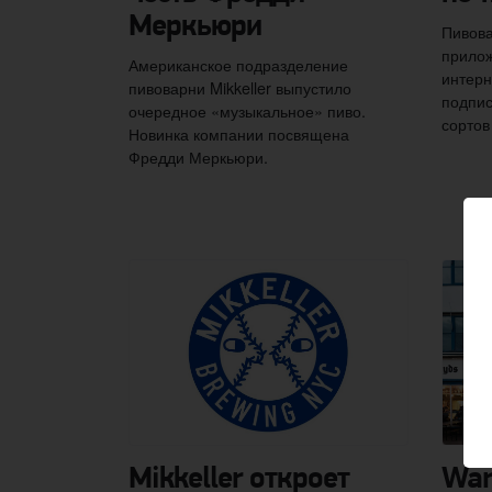
Меркьюри
Пивова
прилож
Американское подразделение
интерн
пивоварни Mikkeller выпустило
подпис
очередное «музыкальное» пиво.
сортов
Новинка компании посвящена
Фредди Меркьюри.
Mikkeller откроет
War