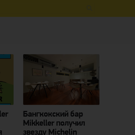
ler
Бангкокский бар
Mikkeller получил
я
звезду Michelin