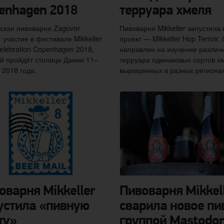
enhagen 2018
терруара хмеля
ская пивоварня Zagovor
Пивоварня Mikkeller запустила
 участие в фестивале Mikkeller
проект — Mikkeller Hop Terroir.
elebration Copenhagen 2018,
направлен на изучение различ
й пройдёт столице Дании 11–
терруара одинаковых сортов х
 2018 года.
выращенных в разных регионах
оварня Mikkeller
Пивоварня Mikkel
устила «пивную
сварила новое пи
ту»
группой Mastodo