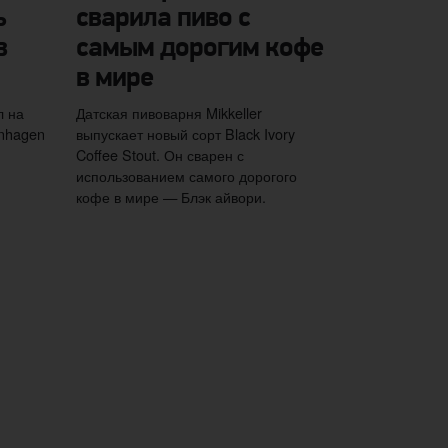
ь
сварила пиво с
в
самым дорогим кофе
в мире
л на
Датская пивоварня Mikkeller
enhagen
выпускает новый сорт Black Ivory
Coffee Stout. Он сварен с
использованием самого дорогого
кофе в мире — Блэк айвори.