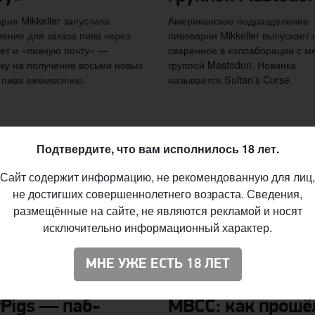
рня Mikkeller запустила
Американское подразделение
ение для заказа пива через
пивоварни Mikkeller выпускает 
ет и «пивную почту» —
сваренное в коллаборации с м
ку на получение восьми новых
группой Mastodon. Новинка
 пива ежемесячно.
называется Sultan’s Curse.
Подтвердите, что вам исполнилось 18 лет.
Сайт содержит информацию, не рекомендованную для лиц,
не достигших совершеннолетнего возраста. Сведения,
размещённые на сайте, не являются рекламой и носят
исключительно информационный характер.
МНЕ УЖЕ ЕСТЬ 18 ЛЕТ
Pigs — паб-
MBCC: как прошё