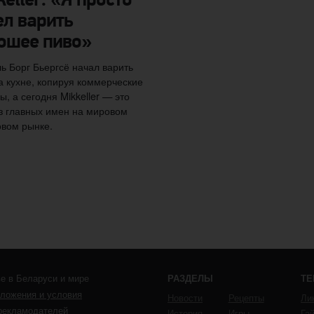
keller: «Я просто
ел варить
ошее пиво»
ь Борг Бьергсё начал варить
а кухне, копируя коммерческие
ы, а сегодня Mikkeller — это
з главных имен на мировом
вом рынке.
е в Беларуси и мире
РАЗДЕЛЫ
Т
ложения и условия
Новости
Рецепты
Ли
рекламодателей
История
Игры
Га