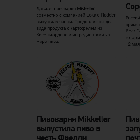
Cop
Датская пивоварня Mikkeller
совместно с компанией Lokale Rødder
Россий
выпустила чипсы. Представлены два
примет
вида продукта с картофелем из
Beer C
Кисельгордена и ингредиентами из
которы
мира пива.
12 мая
Пивоварня Mikkeller
Пив
выпустила пиво в
зап
честь Фредди
поч