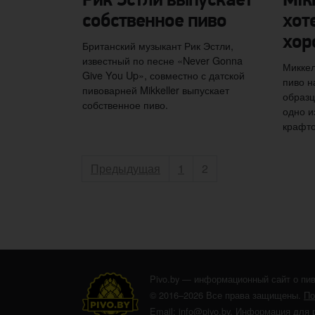
Рик Эстли выпускает
Mik
собственное пиво
хот
хор
Британский музыкант Рик Эстли,
известный по песне «Never Gonna
Миккел
Give You Up», совместно с датской
пиво н
пивоварней Mikkeller выпускает
образц
собственное пиво.
одно и
крафто
Пагинация записей
Страница
Страница
Предыдущая
1
2
Pivo.by — информационный сайт о пив
© 2016–2026 Все права защищены.
По
Email:
info@pivo.by
.
Информация для 