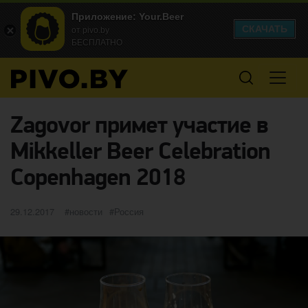
Приложение: Your.Beer
СКАЧАТЬ
от pivo.by
БЕСПЛАТНО
Zagovor примет участие в
Mikkeller Beer Celebration
Copenhagen 2018
Опубликовано
категории
Метки
29.12.2017
новости
Россия