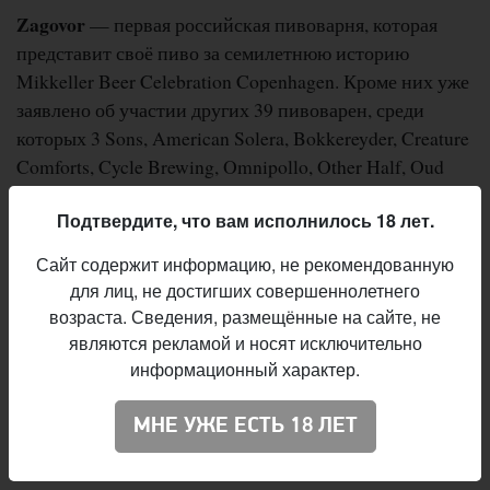
Zagovor
— первая российская пивоварня, которая
представит своё пиво за семилетнюю историю
Mikkeller Beer Celebration Copenhagen. Кроме них уже
заявлено об участии других 39 пивоварен, среди
которых 3 Sons, American Solera, Bokkereyder, Creature
Comforts, Cycle Brewing, Omnipollo, Other Half, Oud
Beersel, The Alchemist, The Veil.
Подтвердите, что вам исполнилось 18 лет.
Большая часть билетов на фестиваль была
Сайт содержит информацию, не рекомендованную
реализована в первые дни продаж. Сейчас ещё можно
для лиц, не достигших совершеннолетнего
купить
билеты на пятничную сессию, а также
возраста. Сведения, размещённые на сайте, не
«розовые» и «золотые» билеты на все сессии.
являются рекламой и носят исключительно
информационный характер.
:
Вячеслав Радионов
Автор
МНЕ УЖЕ ЕСТЬ 18 ЛЕТ
Mikkeller
,
Zagovor
Пивоварни: