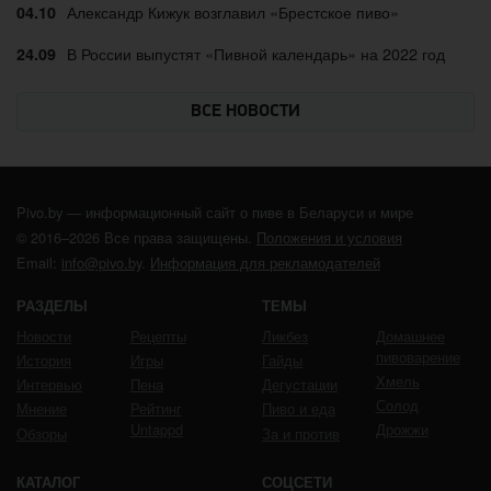
Александр Кижук возглавил «Брестское пиво»
04.10
В России выпустят «Пивной календарь» на 2022 год
24.09
ВСЕ НОВОСТИ
Pivo.by — информационный сайт о пиве в Беларуси и мире
© 2016–2026 Все права защищены.
Положения и условия
Email:
info@pivo.by
.
Информация для рекламодателей
РАЗДЕЛЫ
ТЕМЫ
Новости
Рецепты
Ликбез
Домашнее
пивоварение
История
Игры
Гайды
Хмель
Интервью
Пена
Дегустации
Солод
Мнение
Рейтинг
Пиво и еда
Untappd
Дрожжи
Обзоры
За и против
КАТАЛОГ
СОЦСЕТИ