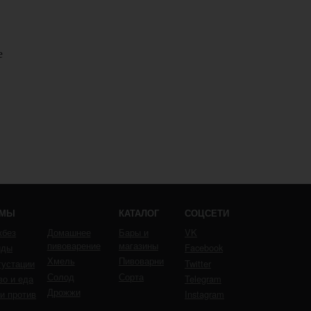
е
ЕМЫ
КАТАЛОГ
СОЦСЕТИ
кбез
Домашнее
Бары и
VK
пивоварение
магазины
йды
Facebook
Хмель
Пивоварни
густации
Twitter
Солод
Сорта
во и еда
Telegram
Дрожжи
 и против
Instagram