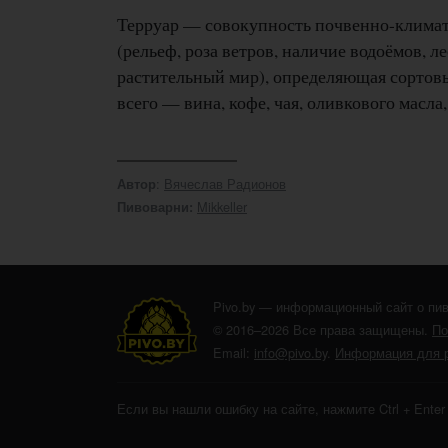
Терруар — совокупность почвенно-климат
(рельеф, роза ветров, наличие водоёмов,
растительный мир), определяющая сортов
всего — вина, кофе, чая, оливкового масла,
:
Вячеслав Радионов
Автор
Mikkeller
Пивоварни:
Pivo.by — информационный сайт о пив
© 2016–2026 Все права защищены.
По
Email:
info@pivo.by
.
Информация для 
Если вы нашли ошибку на сайте, нажмите Ctrl + Ente