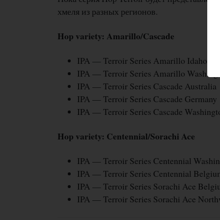
хмеля из разных регионов.
Hop variety: Amarillo/Cascade
IPA — Terroir Series Amarillo Idaho
IPA — Terroir Series Amarillo Washingh
IPA — Terroir Series Cascade Australia
IPA — Terroir Series Cascade Germany
IPA — Terroir Series Cascade Washingt
Hop variety: Centennial/Sorachi Ace
IPA — Terroir Series Centennial Washin
IPA — Terroir Series Centennial Belgi
IPA — Terroir Series Sorachi Ace Belg
IPA — Terroir Series Sorachi Ace Nort