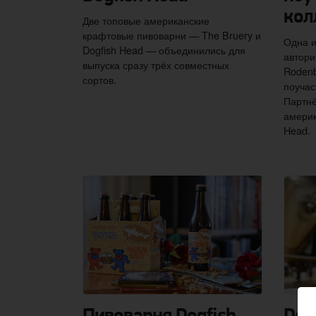
кол
Две топовые американские
крафтовые пивоварни — The Bruery и
Одна и
Dogfish Head — объединились для
автори
выпуска сразу трёх совместных
Rodenb
сортов.
поучас
Партнё
америк
Head.