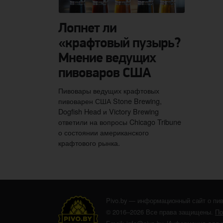
Лопнет ли
«крафтовый пузырь?
Мнение ведущих
пивоваров США
Пивовары ведущих крафтовых
пивоварен США Stone Brewing,
Dogfish Head и Victory Brewing
ответили на вопросы Chicago Tribune
о состоянии американского
крафтового рынка.
Pivo.by — информационный сайт о пив
© 2016–2026 Все права защищены.
По