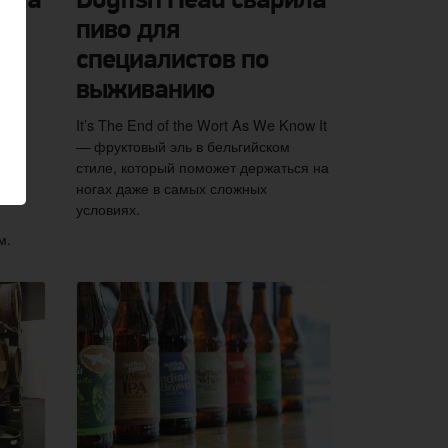
рила
Dogfish Head сварила
пиво для
специалистов по
выживанию
It’s The End of the Wort As We Know It
— фруктовый эль в бельгийском
sh
стиле, который поможет держаться на
ногах даже в самых сложных
ого
условиях.
м.