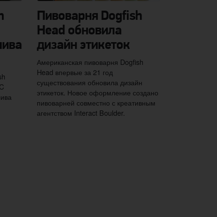
h
Пивоварня Dogfish
Head обновила
пива
дизайн этикеток
Американская пивоварня Dogfish
Head впервые за 21 год
sh
существования обновила дизайн
AC
этикеток. Новое оформление создано
лива
пивоварней совместно с креативным
агентством Interact Boulder.