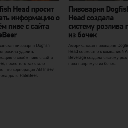
fish Head просит
Пивоварня Dogfis
ать информацию о
Head создала
ём пиве с сайта
систему розлива 
eBeer
из бочек
анская пивоварня Dogfish
Американская пивоварня Dogfi
опросила удалить
Head совместно с компанией 
ацию о своём пиве с сайта
Beverage создала систему роз
er, после того как стало
пива напрямую из бочек.
но, что корпорация AB InBev
ела долю RateBeer.