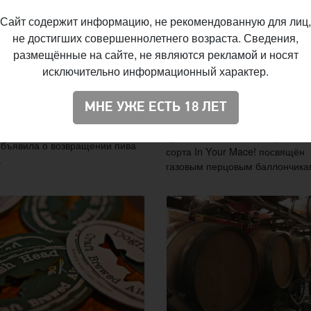
fish Head
Dogfish Head сва
ускает пиво с
пиво вместе с
Сайт содержит информацию, не рекомендованную для лиц,
не достигших совершеннолетнего возраста. Сведения,
ежёванной
производителем
размещённые на сайте, не являются рекламой и носят
урузой
перцовых
исключительно информационный характер.
баллончиков
анская пивоварня Dogfish
известная своими необычными
Американская пивоварня Dogfi
МНЕ УЖЕ ЕСТЬ 18 ЛЕТ
иментами и попытками
Head сварила очередное
дения исторических стилей
оригинальное пиво. Рецепт нов
объявила о возвращении пива
сорта In Your Mace! посвящён
.
газовым перцовым баллончика