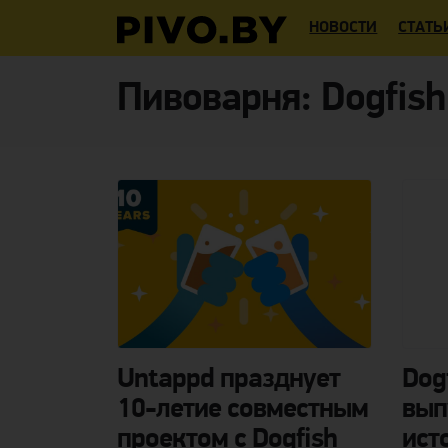
НОВОСТИ
СТАТЬ
Пивоварня:
Dogfish
Untappd празднует
Dog
10-летие совместным
вып
проектом с Dogfish
ист