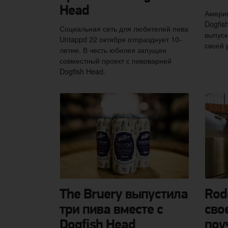
Head
Америк
Dogfis
Социальная сеть для любителей пива
выпуск
Untappd 22 октября отпразднует 10-
своей 
летие. В честь юбилея запущен
совместный проект с пивоварней
Dogfish Head.
The Bruery выпустила
Rod
три пива вместе с
сво
Dogfish Head
поу