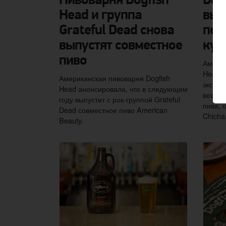
Пивоварня Dogfish
Dog
Head и группа
вып
Grateful Dead снова
пер
выпустят совместное
кук
пиво
Америк
Head, 
Американская пивоварня Dogfish
экспер
Head анонсировала, что в следующем
возрож
году выпустит с рок-группой Grateful
пива, 
Dead совместное пиво American
Chicha
Beauty.