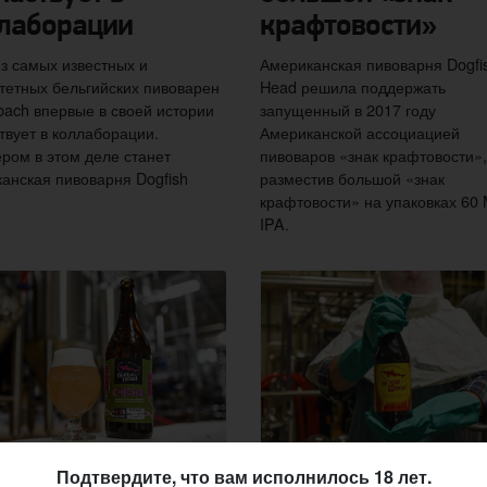
лаборации
крафтовости»
з самых известных и
Американская пивоварня Dogfi
тетных бельгийских пивоварен
Head решила поддержать
ach впервые в своей истории
запущенный в 2017 году
твует в коллаборации.
Американской ассоциацией
ром в этом деле станет
пивоваров «знак крафтовости»,
анская пивоварня Dogfish
разместив большой «знак
крафтовости» на упаковках 60 
IPA.
Подтвердите, что вам исполнилось 18 лет.