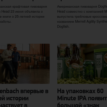
анская крафтовая пивоварня
Американская пивоварня Dogfi
h Head 23 июня объявила о
Head совместно с компанией Me
е книги о 25-летней истории
выпустила трейловые кроссовк
работы.
названием Merrell Agility Synthe
Dogfish.
enbach впервые в
На упаковках 60
ей истории
Minute IPA появит
частвует в
большой «знак