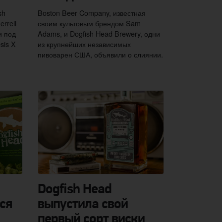
sh
Boston Beer Company, известная
rrell
своим культовым брендом Sam
и под
Adams, и Dogfish Head Brewery, одни
sis X
из крупнейших независимых
пивоварен США, объявили о слиянии.
Dogfish Head
ся
выпустила свой
первый сорт виски