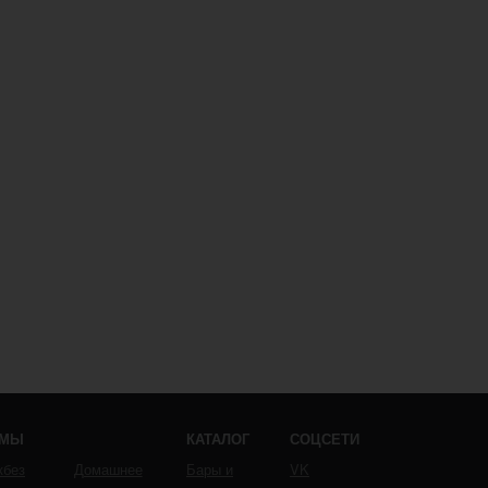
ЕМЫ
КАТАЛОГ
СОЦСЕТИ
кбез
Домашнее
Бары и
VK