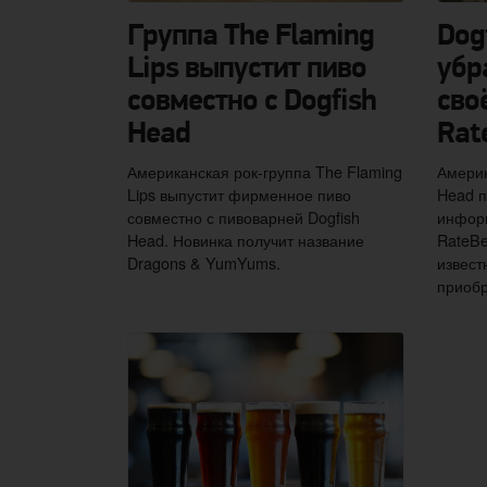
Группа The Flaming
Dog
Lips выпустит пиво
убр
совместно с Dogfish
сво
Head
Rat
Американская рок-группа The Flaming
Америк
Lips выпустит фирменное пиво
Head п
совместно с пивоварней Dogfish
информ
Head. Новинка получит название
RateBe
Dragons & YumYums.
извест
приобр