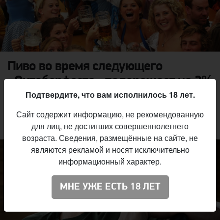
Пиво во время следующего
«Октоберфеста» подорожает на 3%
Подтвердите, что вам исполнилось 18 лет.
Администрация Мюнхена утвердила стоимость пива на
«Октоберфесте». За литровую кружку посетители пивного
Сайт содержит информацию, не рекомендованную
фестиваля должны будут выложить от €10,40 до €10,70.
для лиц, не достигших совершеннолетнего
возраста. Сведения, размещённые на сайте, не
являются рекламой и носят исключительно
информационный характер.
МНЕ УЖЕ ЕСТЬ 18 ЛЕТ