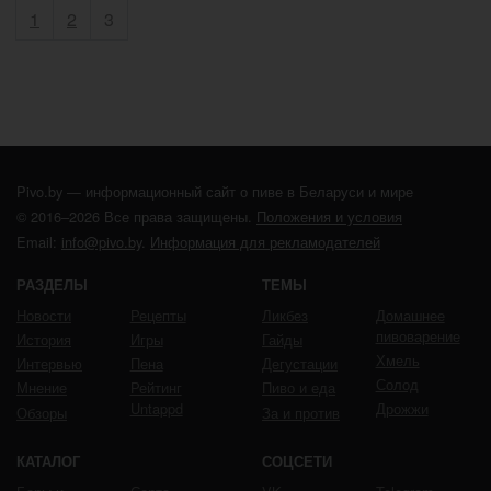
Пагинация записей
Страница
Страница
Страница
1
2
3
Pivo.by — информационный сайт о пиве в Беларуси и мире
© 2016–2026 Все права защищены.
Положения и условия
Email:
info@pivo.by
.
Информация для рекламодателей
РАЗДЕЛЫ
ТЕМЫ
Новости
Рецепты
Ликбез
Домашнее
пивоварение
История
Игры
Гайды
Хмель
Интервью
Пена
Дегустации
Солод
Мнение
Рейтинг
Пиво и еда
Untappd
Дрожжи
Обзоры
За и против
КАТАЛОГ
СОЦСЕТИ