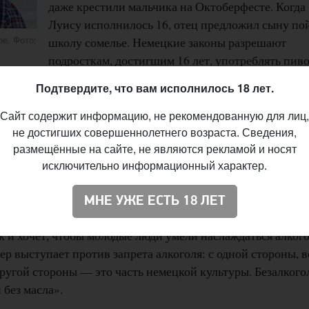
даже крестили мальчика на Октоберфесте. Когда
Луису исполнилось 16, отец предложил сыну по
е. Фото:
школу сомелье. Немецкие законы разрешают
подросткам, достигшим 16 лет, употреблять пиво
ечение двух недель посещал занятия, а затем сдал экзамен
Подтвердите, что вам исполнилось 18 лет.
 производству и дегустация.
Сайт содержит информацию, не рекомендованную для лиц,
ности нарушения Райнхайтсгебота новыми сортами крафт
не достигших совершеннолетнего возраста. Сведения,
размещённые на сайте, не являются рекламой и носят
исключительно информационный характер.
ов, появляющихся на рынке, делают пивное ремесло толь
айлер. По его мнению, такие напитки любопытнее дегустир
МНЕ УЖЕ ЕСТЬ 18 ЛЕТ
к и хочет, чтобы молодые люди умели наслаждаться алког
лер выступает против запрета алкоголя: с одной стороны, в
другой стороны — это часть немецкой культуры. Безалкого
 без масла».