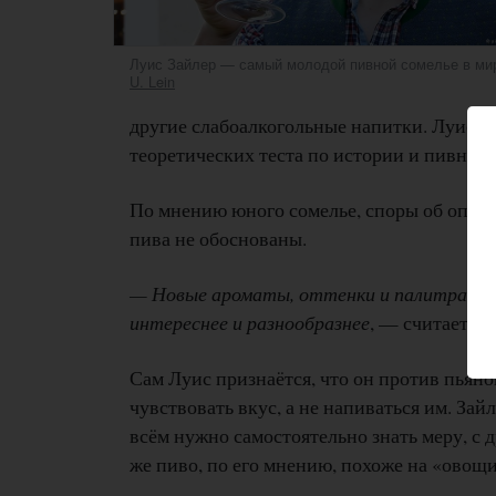
Луис Зайлер — самый молодой пивной сомелье в мир
U. Lein
другие слабоалкогольные напитки. Луис в т
теоретических теста по истории и пивному
По мнению юного сомелье, споры об опас
пива не обоснованы.
— Новые ароматы, оттенки и палитра вкус
интереснее и разнообразнее
, — считает З
Сам Луис признаётся, что он против пьяно
чувствовать вкус, а не напиваться им. Зай
всём нужно самостоятельно знать меру, с 
же пиво, по его мнению, похоже на «овощи