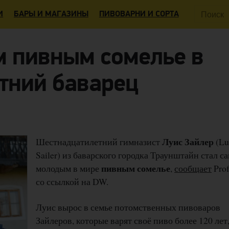
Поиск:
И
БАРЫ И МАГАЗИНЫ
ПИВОВАРНИ И СОРТА
 пивным сомелье в
етний баварец
Луис Зайлер
Шестнадцатилетний гимназист
(Lu
Sailer) из баварского городка Траунштайн стал с
пивным сомелье
молодым в мире
,
сообщает
Prof
со ссылкой на DW.
Луис вырос в семье потомственных пивоваров
Зайлеров, которые варят своё пиво более 120 лет,