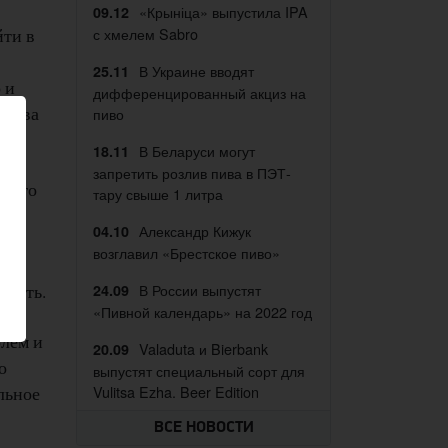
«Крыніца» выпустила IPA
09.12
йти в
с хмелем Sabro
В Украине вводят
25.11
 и
дифференцированный акциз на
: два
пиво
В Беларуси могут
18.11
запретить розлив пива в ПЭТ-
ового
тару свыше 1 литра
Александр Кижук
04.10
возглавил «Брестское пиво»
ко
овать.
В России выпустят
24.09
«Пивной календарь» на 2022 год
олем и
Valaduta и Bierbank
20.09
о
выпустят специальный сорт для
льное
Vulitsa Ezha. Beer Edition
ВСЕ НОВОСТИ