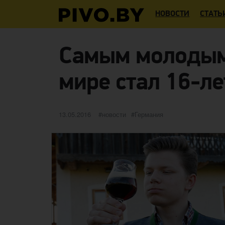
НОВОСТИ
СТАТЬ
Самым молодым
мире стал 16-л
Опубликовано
категории
Метки
13.05.2016
новости
Германия