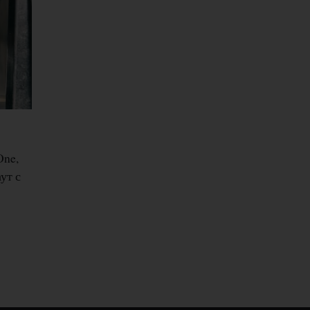
One,
ут с