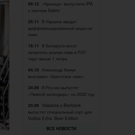
«Крыніца» выпустила IPA
09.12
с хмелем Sabro
В Украине вводят
25.11
дифференцированный акциз на
пиво
В Беларуси могут
18.11
запретить розлив пива в ПЭТ-
тару свыше 1 литра
Александр Кижук
04.10
возглавил «Брестское пиво»
В России выпустят
24.09
«Пивной календарь» на 2022 год
Valaduta и Bierbank
20.09
выпустят специальный сорт для
Vulitsa Ezha. Beer Edition
ВСЕ НОВОСТИ