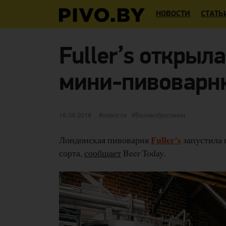
НОВОСТИ
СТАТЬ
Fuller’s откры
мини-пивоварн
Опубликовано
категории
Метки
19.09.2018
новости
Великобритания
Fuller’s
Лондонская пивоварня
запустила 
сорта,
сообщает
Beer Today.