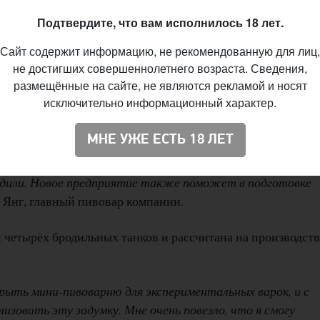
Подтвердите, что вам исполнилось 18 лет.
Сайт содержит информацию, не рекомендованную для лиц,
не достигших совершеннолетнего возраста. Сведения,
размещённые на сайте, не являются рекламой и носят
исключительно информационный характер.
Фото:
Beer Today
МНЕ УЖЕ ЕСТЬ 18 ЛЕТ
ля тестирования различного нового сырья — солода, хмел
сможем проверить новое оборудование и сварить те стил
водили. Новое предприятие также поможет в подготовке
 Янг, главный пивовар компании.
 четырёх бродильных танков и рассчитана на производств
крыть мини-пивоварню для экспериментальных варок, и с
изовать эту задумку. Мне очень повезло, что я смогу