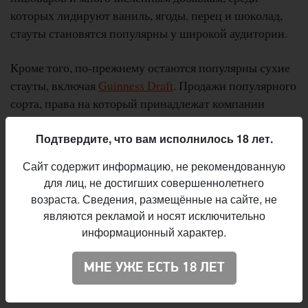
которых лидируют ваниль, ягоды, перец и шоколад,
стауты становятся популярны у широкой аудитории.
Кроме того, по-прежнему остаются популярны сухие
стауты, включая
Guinness Draft
. Продажи популярного
сорта, права на который принадлежат компании
Diageo, выросли на 8% в Великобритании в течение
года.
Подтвердите, что вам исполнилось 18 лет.
Сайт содержит информацию, не рекомендованную
По данным Tesco, за последний год спрос на стауты
для лиц, не достигших совершеннолетнего
вырос на 13% — почти в два раза больше роста
возраста. Сведения, размещённые на сайте, не
спроса на лагеры. Схожие данные приводит и
являются рекламой и носят исключительно
компания Kantar Worldpanel.
информационный характер.
МНЕ УЖЕ ЕСТЬ 18 ЛЕТ
:
Вячеслав Радионов
Автор