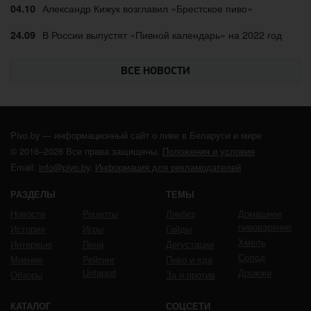
Александр Кижук возглавил «Брестское пиво»
04.10
В России выпустят «Пивной календарь» на 2022 год
24.09
ВСЕ НОВОСТИ
Pivo.by — информационный сайт о пиве в Беларуси и мире
© 2016–2026 Все права защищены.
Положения и условия
Email:
info@pivo.by
.
Информация для рекламодателей
РАЗДЕЛЫ
ТЕМЫ
Новости
Рецепты
Ликбез
Домашнее
пивоварение
История
Игры
Гайды
Хмель
Интервью
Пена
Дегустации
Солод
Мнение
Рейтинг
Пиво и еда
Untappd
Дрожжи
Обзоры
За и против
КАТАЛОГ
СОЦСЕТИ