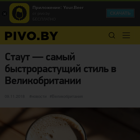
Приложение: Your.Beer
СКАЧАТЬ
от pivo.by
БЕСПЛАТНО
Стаут — самый
быстрорастущий стиль в
Великобритании
Опубликовано
категории
Метки
09.11.2018
новости
Великобритания