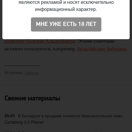
являются рекламой и носят исключительно
дом престарелых лишь в мае 2015 года после смерти
информационный характер.
супруга.
МНЕ УЖЕ ЕСТЬ 18 ЛЕТ
Ранее учёные отмечали, что умеренное употребление
пива
может продлевать жизнь
и
предотвращать
развитие болезни Альцгеймера
. Этими советами
активно пользуются, например,
бельгийские бабушки
.
:
Lenta.ru
Источник
Свежие материалы
В Беларуси в продаже появится безалкогольное пиво
25.01
Carlsberg 0.0 Pilsner