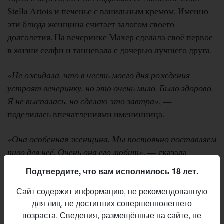
Stella Artois и печенье с ванильным кремом. Именно
эти блюда женщина считает залогом своего
долголетия. На вечеринке Махер сделала своё первое
в жизни селфи и танцевала с дочерью лучшего друга.
«Не ожидала, что в честь моего дня рождения
устроят вечеринку, но это очень мило. Было здорово.
Я не выспалась, но сделаю это завтра»
, —
поделилась впечатлениями именинница.
«Она особенная женщина. Мы постоянно поставляем
пиво для неё. Очень она его любит»
, — сказала
менеджер дома престарелых Элейн Райт.
Подтвердите, что вам исполнилось 18 лет.
В 33 года Махер приехала в курортный город Блэкпул
Сайт содержит информацию, не рекомендованную
на медовый месяц вместе со своим мужем, джазовым
для лиц, не достигших совершеннолетнего
возраста. Сведения, размещённые на сайте, не
пианистом, и осталась в нём навсегда. Она попала в