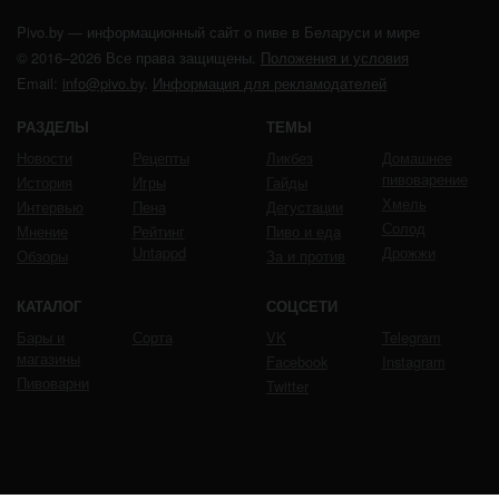
Pivo.by — информационный сайт о пиве в Беларуси и мире
© 2016–2026 Все права защищены.
Положения и условия
Email:
info@pivo.by
.
Информация для рекламодателей
РАЗДЕЛЫ
ТЕМЫ
Новости
Рецепты
Ликбез
Домашнее
пивоварение
История
Игры
Гайды
Хмель
Интервью
Пена
Дегустации
Солод
Мнение
Рейтинг
Пиво и еда
Untappd
Дрожжи
Обзоры
За и против
КАТАЛОГ
СОЦСЕТИ
Бары и
Сорта
VK
Telegram
магазины
Facebook
Instagram
Пивоварни
Twitter