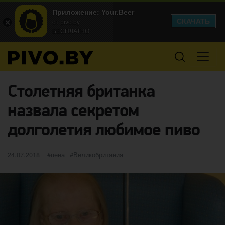
Приложение: Your.Beer
СКАЧАТЬ
от pivo.by
БЕСПЛАТНО
Столетняя британка
назвала секретом
долголетия любимое пиво
Опубликовано
категории
Метки
24.07.2018
пена
Великобритания