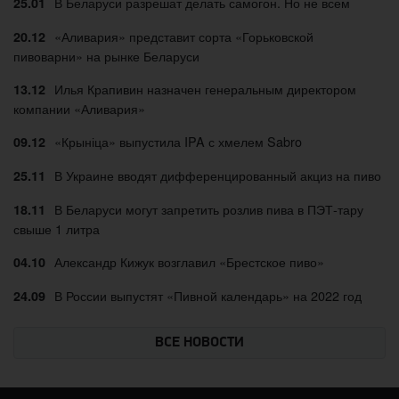
В Беларуси разрешат делать самогон. Но не всем
25.01
«Аливария» представит сорта «Горьковской
20.12
пивоварни» на рынке Беларуси
Илья Крапивин назначен генеральным директором
13.12
компании «Аливария»
«Крыніца» выпустила IPA с хмелем Sabro
09.12
В Украине вводят дифференцированный акциз на пиво
25.11
В Беларуси могут запретить розлив пива в ПЭТ-тару
18.11
свыше 1 литра
Александр Кижук возглавил «Брестское пиво»
04.10
В России выпустят «Пивной календарь» на 2022 год
24.09
ВСЕ НОВОСТИ