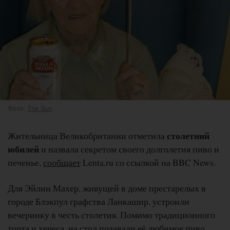
Фото:
The Sun
столетний
Жительница Великобритании отметила
юбилей
и назвала секретом своего долголетия пиво и
печенье,
сообщает
Lenta.ru со ссылкой на BBC News.
Для Эйлин Махер, живущей в доме престарелых в
городе Блэкпул графства Ланкашир, устроили
вечеринку в честь столетия. Помимо традиционного
торта и хереса, на стол подавали её любимое пиво