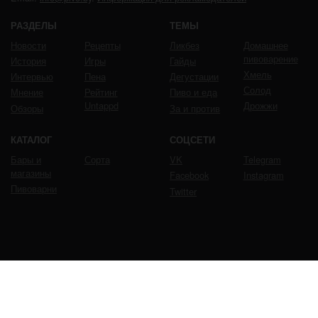
РАЗДЕЛЫ
ТЕМЫ
Новости
Рецепты
Ликбез
Домашнее
пивоварение
История
Игры
Гайды
Хмель
Интервью
Пена
Дегустации
Солод
Мнение
Рейтинг
Пиво и еда
Untappd
Дрожжи
Обзоры
За и против
КАТАЛОГ
СОЦСЕТИ
Бары и
Сорта
VK
Telegram
магазины
Facebook
Instagram
Пивоварни
Twitter
ЧРЕЗМЕРНОЕ УПОТРЕБЛЕНИЕ ПИВА ВРЕДИТ
ВАШЕМУ ЗДОРОВЬЮ