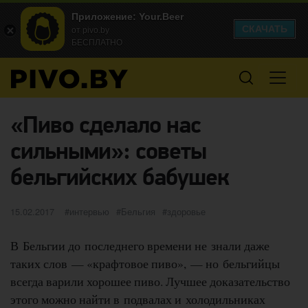
Приложение: Your.Beer
СКАЧАТЬ
от pivo.by
БЕСПЛАТНО
«Пиво сделало нас
сильными»: советы
бельгийских бабушек
Опубликовано
категории
Метки
15.02.2017
интервью
Бельгия
здоровье
В Бельгии до последнего времени не знали даже
таких слов — «крафтовое пиво», — но бельгийцы
всегда варили хорошее пиво. Лучшее доказательство
этого можно найти в подвалах и холодильниках