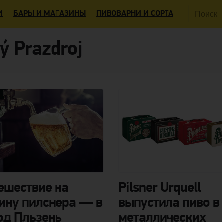
Поиск:
И
БАРЫ И МАГАЗИНЫ
ПИВОВАРНИ И СОРТА
ý Prazdroj
ешествие на
Pilsner Urquell
ину пилснера — в
выпустила пиво в
од Пльзень
металлических