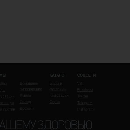
ЕМЫ
КАТАЛОГ
СОЦСЕТИ
кбез
Домашнее
Бары и
VK
пивоварение
магазины
йды
Facebook
Хмель
Пивоварни
густации
Twitter
Солод
Сорта
во и еда
Telegram
Дрожжи
 и против
Instagram
ВАШЕМУ ЗДОРОВЬЮ