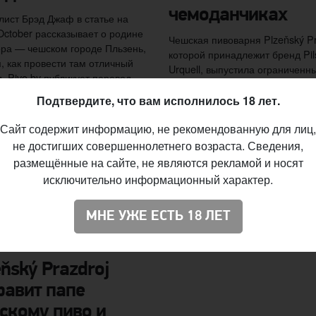
чемоданчиках
ист Брэд Джаф в статье на
October рассказывает о родине
Чешская пивоварня Plzeňský Pr
ра — чешском городе Пльзень,
которой принадлежит бренд Pil
м, как провести там отличный
Urquell, выпустила ограниченн
д. Pivo.by публикует перевод
тиражом пиво, упакованное в
ала.
металлические чемоданчики.
Подтвердите, что вам исполнилось 18 лет.
Сайт содержит информацию, не рекомендованную для лиц,
не достигших совершеннолетнего возраста. Сведения,
размещённые на сайте, не являются рекламой и носят
исключительно информационный характер.
МНЕ УЖЕ ЕСТЬ 18 ЛЕТ
eňský Prazdroj
равит папе
скому пиво и