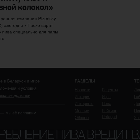
вной колокол»
ренная компания Plzeňský
oj ежегодно к Пасхе варит
 пива специально для папы
го.
е в Беларуси и мире
РАЗДЕЛЫ
Т
ложения и условия
Новости
Рецепты
Ли
рекламодателей
История
Игры
Га
Интервью
Пена
Де
Мнение
Рейтинг
Пи
r — мы её исправим
Untappd
Обзоры
За
ТРЕБЛЕНИЕ ПИВА ВРЕДИТ 