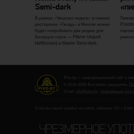
Semi-dark
«пи
В рамках «Чешских недель» в пивных
Пивова
ресторанах «Гвоздь» в Минске можно
Prazdr
будет попробовать два редких для
партию
Беларуси сорта — Pilsner Urquell
римско
Nefiltrovaný и Master Semi-dark.
Pivo.by — информационный сайт о пив
© 2016–2026 Все права защищены.
По
Email:
info@pivo.by
.
Информация для 
Если вы нашли ошибку на сайте, нажмите Ctrl + Ente
ЧРЕЗМЕРНОЕ УПО