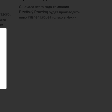
С начала этого года компания
Plzeňský Prazdroj будет производить
azdroj,
пиво Pilsner Urquell только в Чехии.
sner
ым