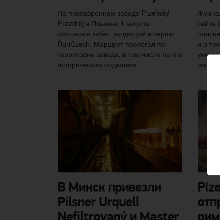
На пивоваренном заводе Plzeňský
Журнал
Prazdroj в Пльзене 1 августа
сайте 
состоялся забег, входящий в серию
пилсне
RunCzech. Маршрут пролегал по
и о то
территории завода, в том числе по его
уик-эн
историческим подвалам.
матери
В Минск привезли
Plz
Pilsner Urquell
отп
Nefiltrovaný и Master
рим