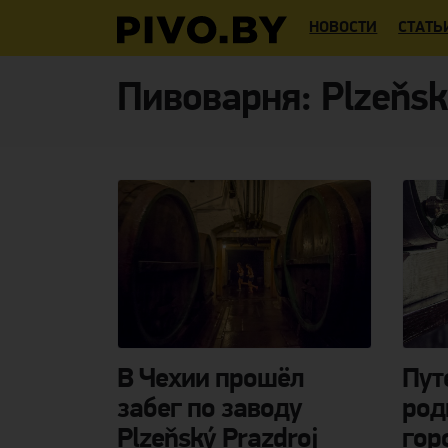
НОВОСТИ
СТАТЬ
Пивоварня:
Plzeňsk
В Чехии прошёл
Пут
забег по заводу
род
Plzeňský Prazdroj
гор