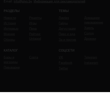
Email:
info@pivo.by
.
Информация для рекламодателей
РАЗДЕЛЫ
ТЕМЫ
Новости
Рецепты
Ликбез
Домашнее
пивоварение
История
Игры
Гайды
Хмель
Интервью
Пена
Дегустации
Солод
Мнение
Рейтинг
Пиво и еда
Untappd
Дрожжи
Обзоры
За и против
КАТАЛОГ
СОЦСЕТИ
Бары и
Сорта
VK
Telegram
магазины
Facebook
Instagram
Пивоварни
Twitter
ЧРЕЗМЕРНОЕ УПОТРЕБЛЕНИЕ ПИВА ВРЕДИТ
ВАШЕМУ ЗДОРОВЬЮ