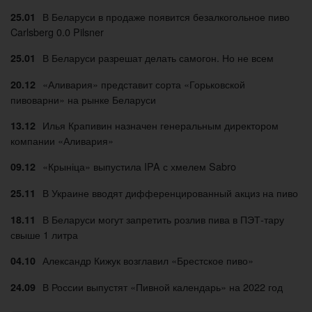
В Беларуси в продаже появится безалкогольное пиво
25.01
Carlsberg 0.0 Pilsner
В Беларуси разрешат делать самогон. Но не всем
25.01
«Аливария» представит сорта «Горьковской
20.12
пивоварни» на рынке Беларуси
Илья Крапивин назначен генеральным директором
13.12
компании «Аливария»
«Крыніца» выпустила IPA с хмелем Sabro
09.12
В Украине вводят дифференцированный акциз на пиво
25.11
В Беларуси могут запретить розлив пива в ПЭТ-тару
18.11
свыше 1 литра
Александр Кижук возглавил «Брестское пиво»
04.10
В России выпустят «Пивной календарь» на 2022 год
24.09