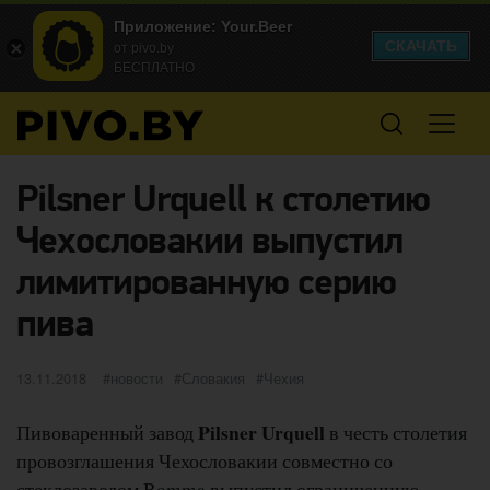
Приложение: Your.Beer
СКАЧАТЬ
от pivo.by
БЕСПЛАТНО
Pilsner Urquell к столетию
Чехословакии выпустил
лимитированную серию
пива
Опубликовано
категории
Метки
13.11.2018
новости
Словакия
Чехия
Pilsner Urquell
Пивоваренный завод
в честь столетия
провозглашения Чехословакии совместно со
стеклозаводом Bomma выпустил ограниченную