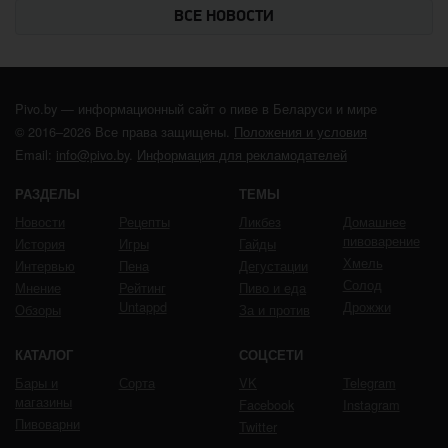
ВСЕ НОВОСТИ
Pivo.by — информационный сайт о пиве в Беларуси и мире
© 2016–2026 Все права защищены.
Положения и условия
Email:
info@pivo.by
.
Информация для рекламодателей
РАЗДЕЛЫ
ТЕМЫ
Новости
Рецепты
Ликбез
Домашнее
пивоварение
История
Игры
Гайды
Хмель
Интервью
Пена
Дегустации
Солод
Мнение
Рейтинг
Пиво и еда
Untappd
Дрожжи
Обзоры
За и против
КАТАЛОГ
СОЦСЕТИ
Бары и
Сорта
VK
Telegram
магазины
Facebook
Instagram
Пивоварни
Twitter