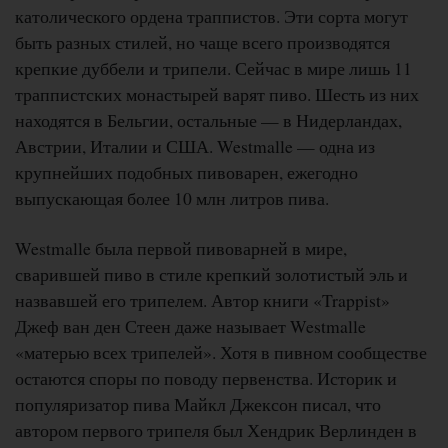
католического ордена траппистов. Эти сорта могут
быть разных стилей, но чаще всего производятся
крепкие дуббели и трипели. Сейчас в мире лишь 11
траппистских монастырей варят пиво. Шесть из них
находятся в Бельгии, остальные — в Нидерландах,
Австрии, Италии и США. Westmalle — одна из
крупнейших подобных пивоварен, ежегодно
выпускающая более 10 млн литров пива.
Westmalle была первой пивоварней в мире,
сварившей пиво в стиле крепкий золотистый эль и
назвавшей его трипелем. Автор книги «Trappist»
Джеф ван ден Стеен даже называет Westmalle
«матерью всех трипелей». Хотя в пивном сообществе
остаются споры по поводу первенства. Историк и
популяризатор пива Майкл Джексон писал, что
автором первого трипеля был Хендрик Верлинден в