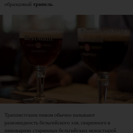
трипель
образцовый
.
Траппистским пивом обычно называют
разновидность бельгийского эля, сваренного в
пивоварнях старинных бельгийских монастырей