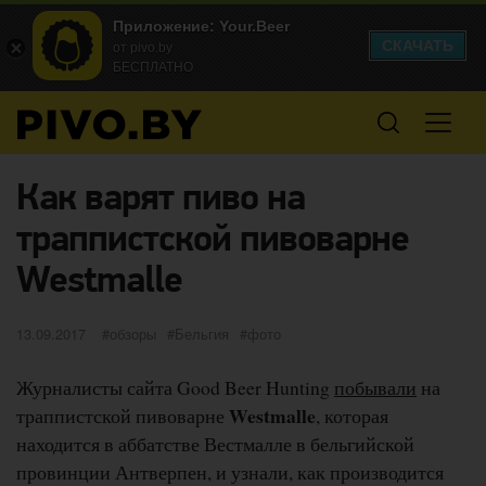
Приложение: Your.Beer
СКАЧАТЬ
от pivo.by
БЕСПЛАТНО
Как варят пиво на
траппистской пивоварне
Westmalle
Опубликовано
категории
Метки
13.09.2017
обзоры
Бельгия
фото
Журналисты сайта Good Beer Hunting
побывали
на
Westmalle
траппистской пивоварне
, которая
находится в аббатстве Вестмалле в бельгийской
провинции Антверпен, и узнали, как производится