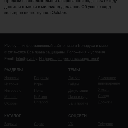
Продажи слабоалкогольной газированной воды в 2019 году
достигли отметки в миллиард долларов. Об успехе хард-
зельтеров пишет журнал October.
Pivo.by — информационный сайт о пиве в Беларуси и мире
© 2016–2026 Все права защищены.
Положения и условия
Email:
info@pivo.by
.
Информация для рекламодателей
РАЗДЕЛЫ
ТЕМЫ
Новости
Рецепты
Ликбез
Домашнее
пивоварение
История
Игры
Гайды
Хмель
Интервью
Пена
Дегустации
Солод
Мнение
Рейтинг
Пиво и еда
Untappd
Дрожжи
Обзоры
За и против
КАТАЛОГ
СОЦСЕТИ
Бары и
Сорта
VK
Telegram