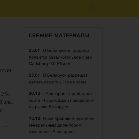
СВЕЖИЕ МАТЕРИАЛЫ
В Беларуси в продаже
25.01
появится безалкогольное пиво
Carlsberg 0.0 Pilsner
нтует
В Беларуси разрешат
25.01
делать самогон. Но не всем
3,5%,
«Аливария» представит
20.12
сорта «Горьковской пивоварни»
 эль,
на рынке Беларуси
е
Илья Крапивин назначен
13.12
генеральным директором
»
, —
компании «Аливария»