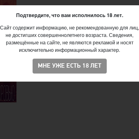
Новинку можно попробовать в минских барах
Подтвердите, что вам исполнилось 18 лет.
«Пипл’с», «Жили-были», «Старый город», «Пинт
Beer & Wine, Craftman, BeerCap Barshop и Craft H
Сайт содержит информацию, не рекомендованную для лиц,
а также в Витебске в магазине живых напитков
не достигших совершеннолетнего возраста. Сведения,
размещённые на сайте, не являются рекламой и носят
«Варка». Ранее пивоварня Taler уже презентовал
исключительно информационный характер.
сингл-хоп IPA «
Состояние солнца
» с хмелем Jarry
МНЕ УЖЕ ЕСТЬ 18 ЛЕТ