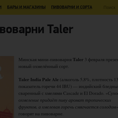
Поиск:
И
БАРЫ И МАГАЗИНЫ
ПИВОВАРНИ И СОРТА
воварни Taler
Taler
Минская мини-пивоварня
3 февраля презе
новый охмелённый сорт.
Taler India Pale Ale
(алкоголь 5,8%, плотность 1
показатель горечи 44 IBU) — индийский бледный
сваренный с хмелями Cascade и El Dorado.
«Сухо
охмеление придаёт пиву аромат тропических
фруктов, а хмелевая горечь смягчается солодом
говорят на пивоварне.