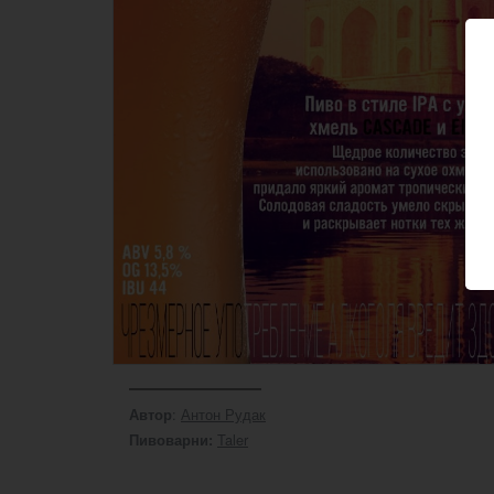
:
Антон Рудак
Автор
Taler
Пивоварни: