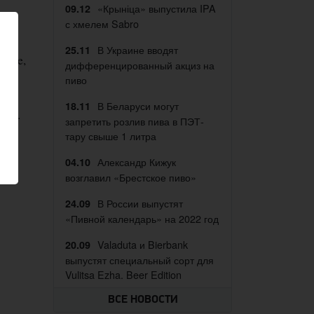
«Крыніца» выпустила IPA
09.12
с хмелем Sabro
а»,
В Украине вводят
25.11
ouse,
дифференцированный акциз на
пиво
а
В Беларуси могут
18.11
llo.
запретить розлив пива в ПЭТ-
тару свыше 1 литра
Александр Кижук
04.10
возглавил «Брестское пиво»
В России выпустят
24.09
«Пивной календарь» на 2022 год
Valaduta и Bierbank
20.09
выпустят специальный сорт для
Vulitsa Ezha. Beer Edition
ВСЕ НОВОСТИ