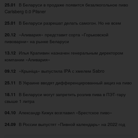
В Беларуси в продаже появится безалкогольное пиво
25.01
Carlsberg 0.0 Pilsner
В Беларуси разрешат делать самогон. Но не всем
25.01
«Аливария» представит сорта «Горьковской
20.12
пивоварни» на рынке Беларуси
Илья Крапивин назначен генеральным директором
13.12
компании «Аливария»
«Крыніца» выпустила IPA с хмелем Sabro
09.12
В Украине вводят дифференцированный акциз на пиво
25.11
В Беларуси могут запретить розлив пива в ПЭТ-тару
18.11
свыше 1 литра
Александр Кижук возглавил «Брестское пиво»
04.10
В России выпустят «Пивной календарь» на 2022 год
24.09