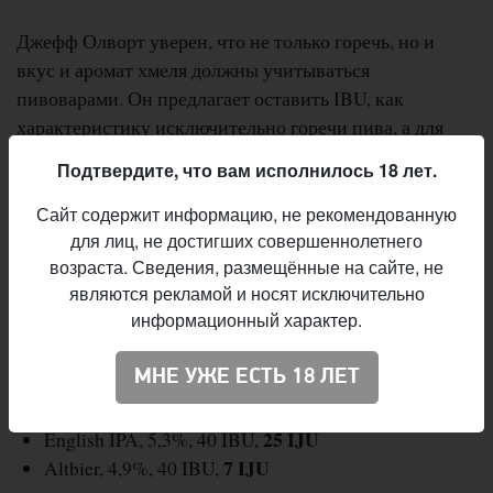
Джефф Олворт уверен, что не только горечь, но и
вкус и аромат хмеля должны учитываться
пивоварами. Он предлагает оставить IBU, как
характеристику исключительно горечи пива, а для
общего описания охмелённости придумать индекс
Подтвердите, что вам исполнилось 18 лет.
сочности — International Juiciness Units (IJU), который
будет отражать вкус и аромат хмеля по 100-балльной
Сайт содержит информацию, не рекомендованную
для лиц, не достигших совершеннолетнего
шкале. Для примера он приводит возможные
возраста. Сведения, размещённые на сайте, не
характеристики некоторых стилей пива:
являются рекламой и носят исключительно
информационный характер.
50 IJU
Pale Ale, 5,2%, 40 IBU,
90 IJU
New England IPA, 6,5%, 40 IBU,
МНЕ УЖЕ ЕСТЬ 18 ЛЕТ
10 IJU
Pilsner, 5,0%, 40 IBU,
0 IJU
Irish Stout, 4,5%, 40 IBU,
25 IJU
English IPA, 5,3%, 40 IBU,
7 IJU
Altbier, 4,9%, 40 IBU,