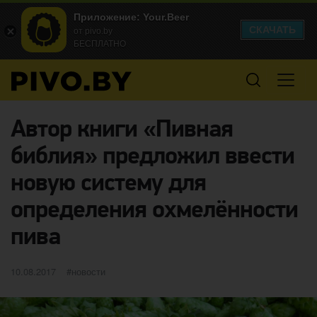
Приложение: Your.Beer
СКАЧАТЬ
от pivo.by
БЕСПЛАТНО
Автор книги «Пивная
библия» предложил ввести
новую систему для
определения охмелённости
пива
Опубликовано
категории
10.08.2017
новости