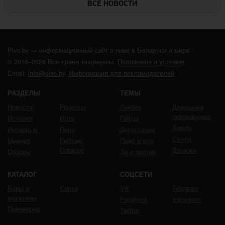
ВСЕ НОВОСТИ
Pivo.by — информационный сайт о пиве в Беларуси и мире
© 2016–2026 Все права защищены.
Положения и условия
Email:
info@pivo.by
.
Информация для рекламодателей
РАЗДЕЛЫ
ТЕМЫ
Новости
Рецепты
Ликбез
Домашнее
пивоварение
История
Игры
Гайды
Хмель
Интервью
Пена
Дегустации
Солод
Мнение
Рейтинг
Пиво и еда
Untappd
Дрожжи
Обзоры
За и против
КАТАЛОГ
СОЦСЕТИ
Бары и
Сорта
VK
Telegram
магазины
Facebook
Instagram
Пивоварни
Twitter