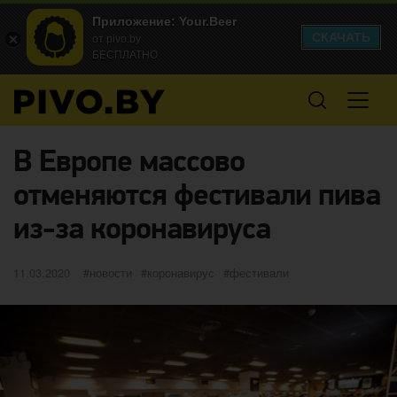
Приложение: Your.Beer
СКАЧАТЬ
от pivo.by
БЕСПЛАТНО
В Европе массово
отменяются фестивали пива
из-за коронавируса
Опубликовано
категории
Метки
11.03.2020
новости
коронавирус
фестивали