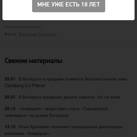
отменён. Кроме того, с апреля на июль
переносится
МНЕ УЖЕ ЕСТЬ 18 ЛЕТ
Minsk Craft Beer Fest
.
:
Вячеслав Радионов
Автор
Свежие материалы
В Беларуси в продаже появится безалкогольное пиво
25.01
Carlsberg 0.0 Pilsner
В Беларуси разрешат делать самогон. Но не всем
25.01
«Аливария» представит сорта «Горьковской
20.12
пивоварни» на рынке Беларуси
Илья Крапивин назначен генеральным директором
13.12
компании «Аливария»