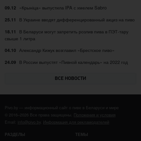
«Крыніца» выпустила IPA с хмелем Sabro
09.12
В Украине вводят дифференцированный акциз на пиво
25.11
В Беларуси могут запретить розлив пива в ПЭТ-тару
18.11
свыше 1 литра
Александр Кижук возглавил «Брестское пиво»
04.10
В России выпустят «Пивной календарь» на 2022 год
24.09
ВСЕ НОВОСТИ
Pivo.by — информационный сайт о пиве в Беларуси и мире
© 2016–2026 Все права защищены.
Положения и условия
Email:
info@pivo.by
.
Информация для рекламодателей
РАЗДЕЛЫ
ТЕМЫ