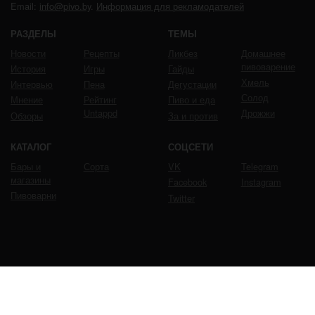
Email:
info@pivo.by
.
Информация для рекламодателей
РАЗДЕЛЫ
ТЕМЫ
Новости
Рецепты
Ликбез
Домашнее
пивоварение
История
Игры
Гайды
Хмель
Интервью
Пена
Дегустации
Солод
Мнение
Рейтинг
Пиво и еда
Untappd
Дрожжи
Обзоры
За и против
КАТАЛОГ
СОЦСЕТИ
Бары и
Сорта
VK
Telegram
магазины
Facebook
Instagram
Пивоварни
Twitter
ЧРЕЗМЕРНОЕ УПОТРЕБЛЕНИЕ ПИВА ВРЕДИТ
ВАШЕМУ ЗДОРОВЬЮ