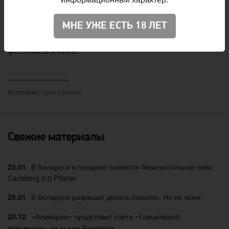
Все ранее купленные билеты будут действительны.
МНЕ УЖЕ ЕСТЬ 18 ЛЕТ
Сейчас билеты
доступны
по прежней цене и на
фестиваль в июле.
: пресс-релиз
Источник
Свежие материалы
В Беларуси в продаже появится безалкогольное пиво
25.01
Carlsberg 0.0 Pilsner
В Беларуси разрешат делать самогон. Но не всем
25.01
«Аливария» представит сорта «Горьковской
20.12
пивоварни» на рынке Беларуси