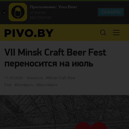
Приложение: Your.Beer
СКАЧАТЬ
от pivo.by
БЕСПЛАТНО
VII Minsk Craft Beer Fest
переносится на июль
Опубликовано
категории
Метки
11.03.2020
новости
Minsk Craft Beer
Fest
Беларусь
фестивали