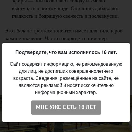
эфиры — они позволяют солоду и хмелю
выступать в чистом виде. Они лишь добавляют
гладкость и бодрящую свежесть в послевкусии.
Этот баланс трёх компонентов имеет для пилснеров
важное значение. Часто говорят, что пилснер —
самый сложный стиль пива, потому что в них ничего
Подтвердите, что вам исполнилось 18 лет.
невозможно скрыть. Я думаю, что это не совсем так.
Пилснер — самый сложный стиль пива потому, что
Сайт содержит информацию, не рекомендованную
каждый из его компонентов очень тонок, и когда вы
для лиц, не достигших совершеннолетнего
пытаетесь заставить их играть в гармонии, малейшая
возраста. Сведения, размещённые на сайте, не
нота сразу же заметна.
являются рекламой и носят исключительно
информационный характер.
МНЕ УЖЕ ЕСТЬ 18 ЛЕТ