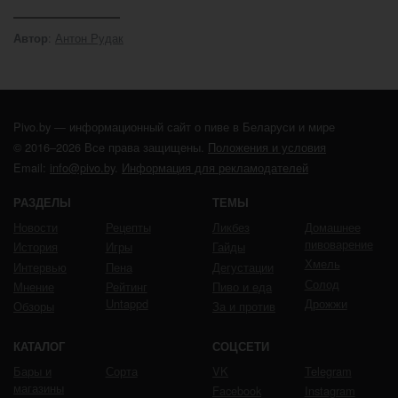
:
Антон Рудак
Автор
Pivo.by — информационный сайт о пиве в Беларуси и мире
© 2016–2026 Все права защищены.
Положения и условия
Email:
info@pivo.by
.
Информация для рекламодателей
РАЗДЕЛЫ
ТЕМЫ
Новости
Рецепты
Ликбез
Домашнее
пивоварение
История
Игры
Гайды
Хмель
Интервью
Пена
Дегустации
Солод
Мнение
Рейтинг
Пиво и еда
Untappd
Дрожжи
Обзоры
За и против
КАТАЛОГ
СОЦСЕТИ
Бары и
Сорта
VK
Telegram
магазины
Facebook
Instagram