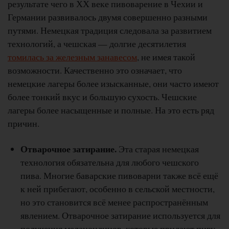
результате чего в ХХ веке пивоварение в Чехии и
Германии развивалось двумя совершенно разными
путями. Немецкая традиция следовала за развитием
технологий, а чешская — долгие десятилетия
томилась за железным занавесом
, не имея такой
возможности. Качественно это означает, что
немецкие лагеры более изысканные, они часто имеют
более тонкий вкус и большую сухость. Чешские
лагеры более насыщенные и полные. На это есть ряд
причин.
Отварочное затирание.
Эта старая немецкая
технология обязательна для любого чешского
пива. Многие баварские пивоварни также всё ещё
к ней прибегают, особенно в сельской местности,
но это становится всё менее распространённым
явлением. Отварочное затирание используется для
получения меланоидинов, которые придают пиву