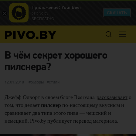
Приложение: Your.Beer
СКАЧАТЬ
от pivo.by
БЕСПЛАТНО
В чём секрет хорошего
пилснера?
Опубликовано
категории
Метки
12.01.2018
обзоры
стили
Джефф Олворт в своём блоге Beervana
рассказывает
о
пилснер
том, что делает
по-настоящему вкусным и
сравнивает два типа этого пива — чешский и
немецкий. Pivo.by публикует перевод материала.