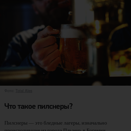
Фото:
Total Ales
Что такое пилснеры?
Пилснеры — это бледные лагеры, изначально
происходившие из города Пльзень в Богемии.