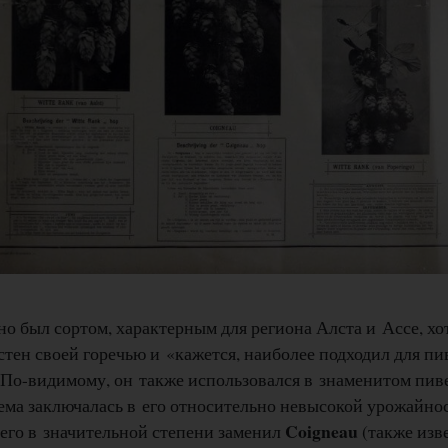
о был сортом, характерным для региона Алста и Ассе, хот
стен своей горечью и «кажется, наиболее подходил для пив
 По-видимому, он также использовался в знаменитом пив
ема заключалась в его относительно невысокой урожайнос
Coigneau
его в значительной степени заменил
(также изв