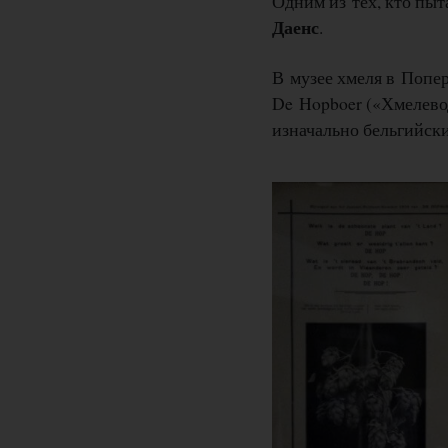
Одним из тех, кто пы
Даенс
.
В музее хмеля в Попе
De Hopboer («Хмелево
изначально бельгийски