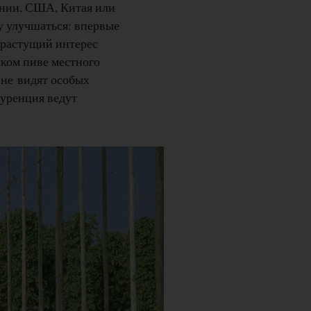
ании, США, Китая или
у улучшаться: впервые
я растущий интерес
ском пиве местного
 не видят особых
куренция ведут