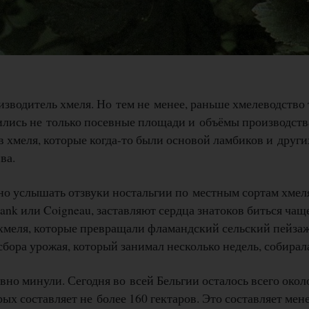
зводитель хмеля. Но тем не менее, раньше хмелеводство
тились не только посевные площади и объёмы производст
в хмеля, которые когда-то были основой ламбиков и друг
ва.
о услышать отзвуки ностальгии по местным сортам хмеля
Rank или Coigneau, заставляют сердца знатоков биться чащ
хмеля, которые превращали фламандский сельский пейза
сбора урожая, который занимал несколько недель, собирала
вно минули. Сегодня во всей Бельгии осталось всего окол
ых составляет не более 160 гектаров. Это составляет мен