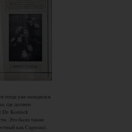
я тогда уже находился
а, где должен
е De Koninck
ти. Это было также
естный как Cagnoau),