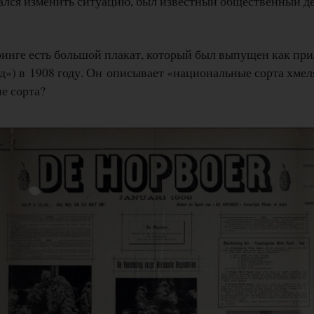
тался изменить ситуацию, был известный общественный де
ринге есть большой плакат, который был выпущен как пр
д») в 1908 году. Он описывает «национальные сорта хме
е сорта?