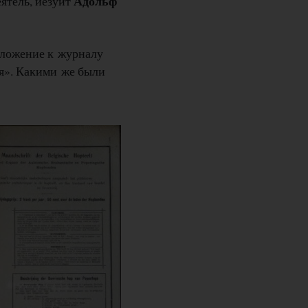
Адольф
ятель, иезуит
иложение к журналу
ля». Какими же были