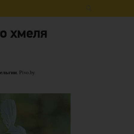
го хмеля
Бельгии
. Pivo.by