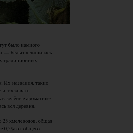
 тут было намного
ва — Бельгия лишилась
их традиционных
. Их названия, такие
е и тосковать
ж в зелёные ароматные
сь вся деревня.
о 25 хмелеводов, общая
ее 0,5% от общего