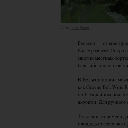
Фото:
Lost Beers
Бельгия — страна-прои
более развито. Сокра
многих местных сорто
бельгийских сортов пи
В Бельгии иногда можн
как Groene Bel, Witte 
по бескрайним полям 
джунгли. Для ручного 
Те славные времена да
площадь посевов котор