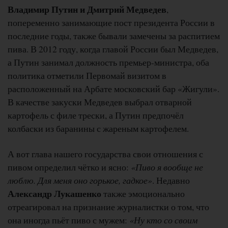
Владимир Путин и Дмитрий Медведев
,
попеременно занимающие пост президента России в
последние годы, также бывали замечены за распитием
пива. В 2012 году, когда главой России был Медведев,
а Путин занимал должность премьер-министра, оба
политика отметили Первомай визитом в
расположенный на Арбате московский бар «Жигули».
В качестве закуски Медведев выбрал отварной
картофель с филе трески, а Путин предпочёл
колбаски из баранины с жареным картофелем.
А вот глава нашего государства свои отношения с
пивом определил чётко и ясно:
«Пиво я вообще не
люблю. Для меня оно горькое, гадкое»
. Недавно
Александр Лукашенко
также эмоционально
отреагировал на признание журналистки о том, что
она иногда пьёт пиво с мужем:
«Ну кто со своим