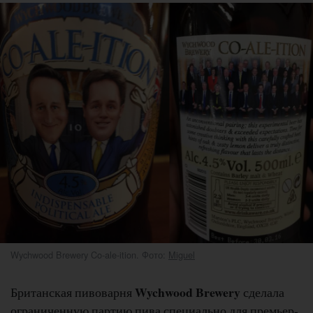
Wychwood Brewery Co-ale-ition. Фото:
Miguel
Wychwood Brewery
Британская пивоварня
сделала
ограниченную партию пива специально для премьер-