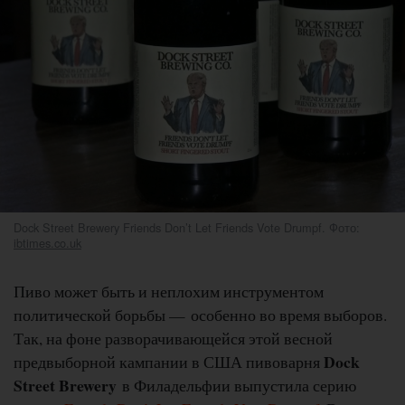
Dock Street Brewery Friends Don’t Let Friends Vote Drumpf. Фото:
ibtimes.co.uk
Пиво может быть и неплохим инструментом
политической борьбы — особенно во время выборов.
Так, на фоне разворачивающейся этой весной
Dock
предвыборной кампании в США пивоварня
Street Brewery
в Филадельфии выпустила серию