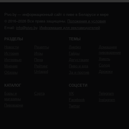
Pivo.by — информационный сайт о пиве в Беларуси и мире
© 2016–2026 Все права защищены.
Положения и условия
Email:
info@pivo.by
.
Информация для рекламодателей
РАЗДЕЛЫ
ТЕМЫ
Новости
Рецепты
Ликбез
Домашнее
пивоварение
История
Игры
Гайды
Хмель
Интервью
Пена
Дегустации
Солод
Мнение
Рейтинг
Пиво и еда
Untappd
Дрожжи
Обзоры
За и против
КАТАЛОГ
СОЦСЕТИ
Бары и
Сорта
VK
Telegram
магазины
Facebook
Instagram
Пивоварни
Twitter