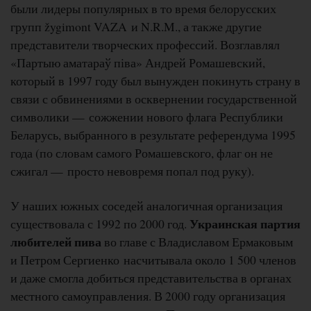
были лидеры популярных в то время белорусских
групп žygimont VAZA и N.R.M., а также другие
представители творческих профессий. Возглавлял
«Партыю аматараў піва» Андрей Ромашевский,
который в 1997 году был вынужден покинуть страну в
связи с обвинениями в осквернении государственной
символики — сожжении нового флага Республики
Беларусь, выбранного в результате референдума 1995
года (по словам самого Ромашевского, флаг он не
сжигал — просто невовремя попал под руку).
У наших южных соседей аналогичная организация
Украинская партия
существовала с 1992 по 2000 год.
любителей пива
во главе с Владиславом Ермаковым
и Петром Сергиенко насчитывала около 1 500 членов
и даже смогла добиться представительства в органах
местного самоуправления. В 2000 году организация