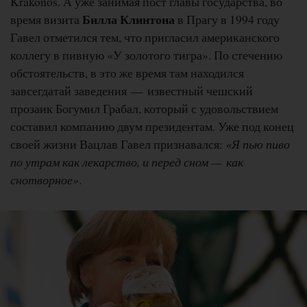
Krakonoš. А уже занимая пост главы государства, во
Билла Клинтона
время визита
в Прагу в 1994 году
Гавел отметился тем, что пригласил американского
коллегу в пивную «У золотого тигра». По стечению
обстоятельств, в это же время там находился
завсегдатай заведения — известный чешский
прозаик Богумил Грабал, который с удовольствием
составил компанию двум президентам. Уже под конец
своей жизни Вацлав Гавел признавался:
«Я пью пиво
по утрам как лекарство, и перед сном — как
снотворное»
.