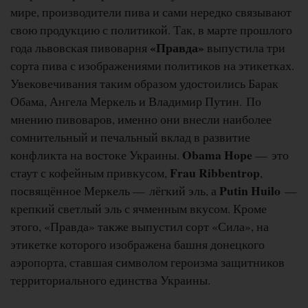
мире, производители пива и сами нередко связывают
свою продукцию с политикой. Так, в марте прошлого
«Правда»
года львовская пивоварня
выпустила три
сорта пива с изображениями политиков на этикетках.
Увековечивания таким образом удостоились Барак
Обама, Ангела Меркель и Владимир Путин. По
мнению пивоваров, именно они внесли наиболее
сомнительный и печальный вклад в развитие
Obama Hope
конфликта на востоке Украины.
— это
Frau Ribbentrop
стаут с кофейным привкусом,
,
Putin Huilo
посвящённое Меркель — лёгкий эль, а
—
крепкий светлый эль с ячменным вкусом. Кроме
этого, «Правда» также выпустил сорт «Сила», на
этикетке которого изображена башня донецкого
аэропорта, ставшая символом героизма защитников
территориального единства Украины.