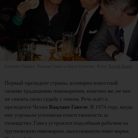
Богумил Грабал, Вацлав Гавел и Билл Клинтон. Фото:
Tomáš Mazal
Первый президент страны, всемирно известной
своими традициями пивоварения, конечно же, не мог
не связать свою судьбу с пивом. Речь идёт о
Вацлаве Гавеле
президенте Чехии
. В 1974 году, когда
ему угрожала уголовная ответственность за
тунеядство, Гавел устроился подсобным рабочим на
трутновскую пивоварню, выпускавшую пиво марки