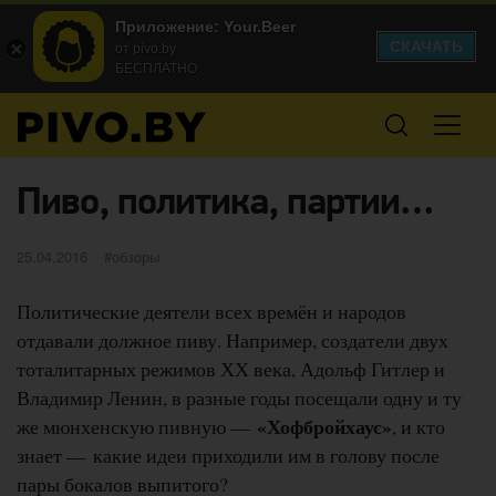
Приложение: Your.Beer
СКАЧАТЬ
от pivo.by
БЕСПЛАТНО
Пиво, политика, партии…
Опубликовано
категории
25.04.2016
обзоры
Политические деятели всех времён и народов
отдавали должное пиву. Например, создатели двух
тоталитарных режимов ХХ века, Адольф Гитлер и
Владимир Ленин, в разные годы посещали одну и ту
«Хофбройхаус»
же мюнхенскую пивную —
, и кто
знает — какие идеи приходили им в голову после
пары бокалов выпитого?