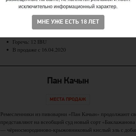
фруктово-пряный с приятной сладостью.
исключительно информационный характер.
Название: Babushkin Kompot
МНЕ УЖЕ ЕСТЬ 18 ЛЕТ
Стиль: Belgian Blonde
Крепость: 6,9%
Горечь: 12 IBU
В продаже с 16.04.2020
Пан Качын
МЕСТА ПРОДАЖ
Ремесленники из пивоварни «Пан Качын» продолжают св
представляют на всеобщий суд новый сорт «Баклажанова в
— чёрносмородиново-крыжовниковый кислый эль с доба