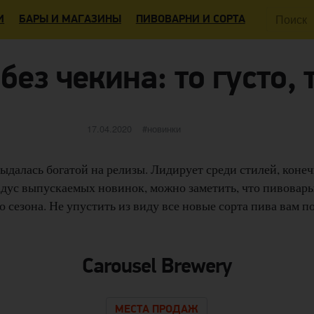
Поиск:
И
БАРЫ И МАГАЗИНЫ
ПИВОВАРНИ И СОРТА
без чекина: то густо, 
Опубликовано
категории
17.04.2020
новинки
ыдалась богатой на релизы. Лидирует среди стилей, конечн
адус выпускаемых новинок, можно заметить, что пивовар
о сезона. Не упустить из виду все новые сорта пива вам 
Carousel Brewery
МЕСТА ПРОДАЖ