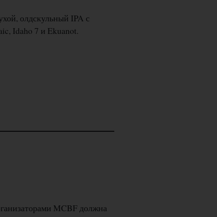
ухой, олдскульный IPA с
, Idaho 7 и Ekuanot.
организаторами MCBF должна