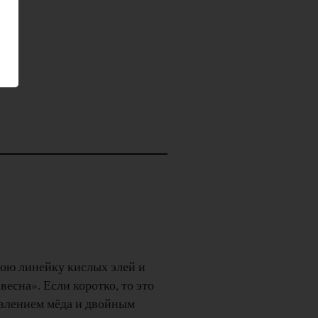
ою линейку кислых элей и
есна». Если коротко, то это
влением мёда и двойным