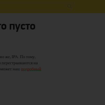
то пусто
о же, IPA. По тому,
ы перестраиваются на
поможет наш
подробный