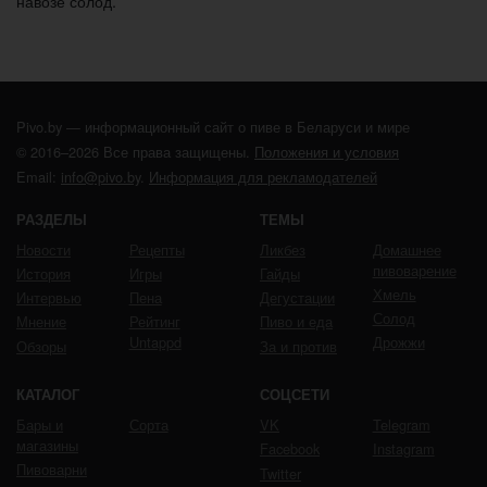
навозе солод.
Pivo.by — информационный сайт о пиве в Беларуси и мире
© 2016–2026 Все права защищены.
Положения и условия
Email:
info@pivo.by
.
Информация для рекламодателей
РАЗДЕЛЫ
ТЕМЫ
Новости
Рецепты
Ликбез
Домашнее
пивоварение
История
Игры
Гайды
Хмель
Интервью
Пена
Дегустации
Солод
Мнение
Рейтинг
Пиво и еда
Untappd
Дрожжи
Обзоры
За и против
КАТАЛОГ
СОЦСЕТИ
Бары и
Сорта
VK
Telegram
магазины
Facebook
Instagram
Пивоварни
Twitter