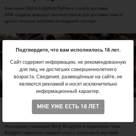
Компания Drone Logistics Flytrex и служба доставки
AHA создали маршрут беспилотников для доставки пива и
других посылок жителям исландской столицы.
Подтвердите, что вам исполнилось 18 лет.
Сайт содержит информацию, не рекомендованную
для лиц, не достигших совершеннолетнего
возраста. Сведения, размещённые на сайте, не
являются рекламой и носят исключительно
информационный характер.
В Норвегии сварили пиво с
МНЕ УЖЕ ЕСТЬ 18 ЛЕТ
овечьими головами
Исландская пивоварня Borg Brugghús и норвежская Voss
Bryggeri совместно сварили стаут с необычной вкусовой