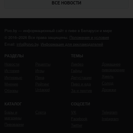
ВСЕ НОВОСТИ
Pivo.by — информационный сайт о пиве в Беларуси и мире
© 2016–2026 Все права защищены.
Положения и условия
Email:
info@pivo.by
.
Информация для рекламодателей
РАЗДЕЛЫ
ТЕМЫ
Новости
Рецепты
Ликбез
Домашнее
пивоварение
История
Игры
Гайды
Хмель
Интервью
Пена
Дегустации
Солод
Мнение
Рейтинг
Пиво и еда
Untappd
Дрожжи
Обзоры
За и против
КАТАЛОГ
СОЦСЕТИ
Бары и
Сорта
VK
Telegram
магазины
Facebook
Instagram
Пивоварни
Twitter