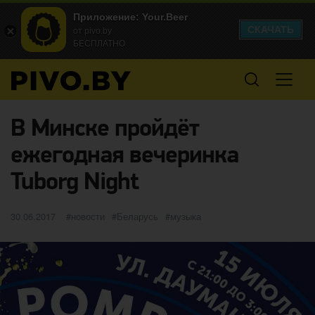
Приложение: Your.Beer
СКАЧАТЬ
от pivo.by
БЕСПЛАТНО
В Минске пройдёт
ежегодная вечеринка
Tuborg Night
Опубликовано
категории
Метки
30.06.2017
новости
Беларусь
музыка