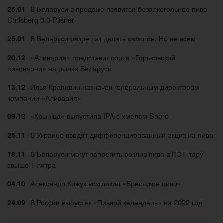
В Беларуси в продаже появится безалкогольное пиво
25.01
Carlsberg 0.0 Pilsner
В Беларуси разрешат делать самогон. Но не всем
25.01
«Аливария» представит сорта «Горьковской
20.12
пивоварни» на рынке Беларуси
Илья Крапивин назначен генеральным директором
13.12
компании «Аливария»
«Крыніца» выпустила IPA с хмелем Sabro
09.12
В Украине вводят дифференцированный акциз на пиво
25.11
В Беларуси могут запретить розлив пива в ПЭТ-тару
18.11
свыше 1 литра
Александр Кижук возглавил «Брестское пиво»
04.10
В России выпустят «Пивной календарь» на 2022 год
24.09