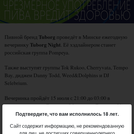
Tuborg
Пивной бренд
проведёт в Минске ежегодную
Tuborg Night
вечеринку
. Её хэдлайнером станет
российская группа Pompeya.
Также выступят группы Tok Rukoo, Cherryvata, Tempo
Bay, диджеи Danny Todd, Weed&Dolphins и DJ
Selebrium.
Вечеринка пройдёт 15 июля с 21:00 до 03:00 в
спорткомплексе «Динамо» (Минск, ул. Даумана, 23).
Вход свободный. Чтобы получить бесплатный
Подтвердите, что вам исполнилось 18 лет.
электронный билет, необходимо зарегистрироваться
Сайт содержит информацию, не рекомендованную
на сайте
tbrgopen.by
.
для лиц, не достигших совершеннолетнего