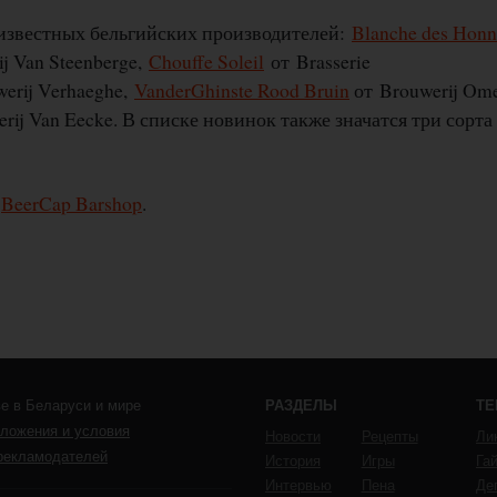
 известных бельгийских производителей:
Blanche des Honn
j Van Steenberge,
Chouffe Soleil
от Brasserie
erij Verhaeghe,
VanderGhinste Rood Bruin
от Brouwerij Om
rij Van Eecke. В списке новинок также значатся три сорта
в
BeerCap Barshop
.
е в Беларуси и мире
РАЗДЕЛЫ
Т
ложения и условия
Новости
Рецепты
Ли
рекламодателей
История
Игры
Га
Интервью
Пена
Де