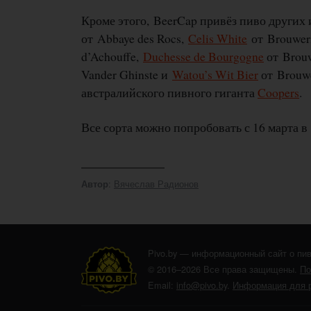
Кроме этого, BeerCap привёз пиво других
от Abbaye des Rocs,
Celis White
от Brouweri
d’Achouffe,
Duchesse de Bourgogne
от Brouw
Vander Ghinste и
Watou’s Wit Bier
от Brouwe
австралийского пивного гиганта
Coopers
.
Все сорта можно попробовать с 16 марта 
:
Вячеслав Радионов
Автор
Pivo.by — информационный сайт о пив
© 2016–2026 Все права защищены.
По
Email:
info@pivo.by
.
Информация для 