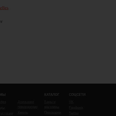
elles
er
ЕМЫ
КАТАЛОГ
СОЦСЕТИ
кбез
Домашнее
Бары и
VK
пивоварение
магазины
йды
Facebook
Хмель
Пивоварни
густации
Twitter