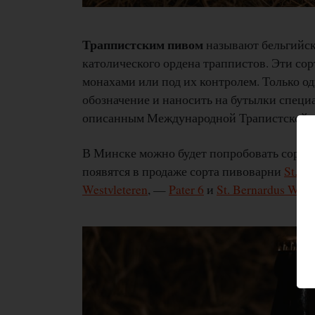
Траппистским пивом
называют бельгийск
католического ордена траппистов. Эти сор
монахами или под их контролем. Только о
обозначение и наносить на бутылки специ
описанным Международной Трапистской о
В Минске можно будет попробовать сорта
появятся в продаже сорта пивоварни
St. B
Westvleteren
, —
Pater 6
и
St. Bernardus Wit
.