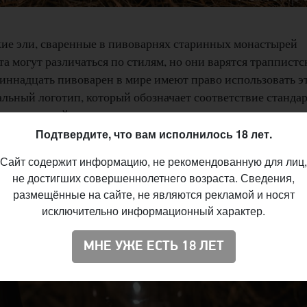
ие эли, сваренные в пивоварнях старинных монастырей
та могут различаться по стилям, но они варятся траппист
диннадцать пивоварен в мире имеют право использовать э
альный логотип, который обозначает соответствие стандар
рганизацией.
Подтвердите, что вам исполнилось 18 лет.
La Trappe Blond
,
La Trappe Witte Trappist
и
Chimay Dorée
. 
Сайт содержит информацию, не рекомендованную для лиц,
ernardus
, ранее варившей пиво для траппистской пивоварн
не достигших совершеннолетнего возраста. Сведения,
размещённые на сайте, не являются рекламой и носят
исключительно информационный характер.
МНЕ УЖЕ ЕСТЬ 18 ЛЕТ