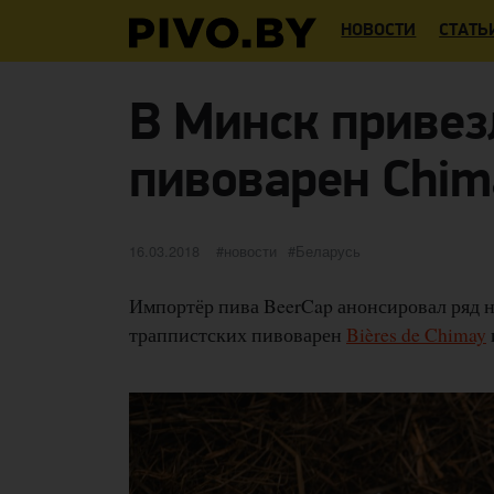
НОВОСТИ
СТАТЬ
В Минск привез
пивоварен Chima
Опубликовано
категории
Метки
16.03.2018
новости
Беларусь
Импортёр пива BeerCap анонсировал ряд н
траппистских пивоварен
Bières de Chimay