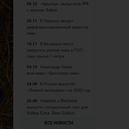
«Крыніца» выпустила IPA
09.12
с хмелем Sabro
В Украине вводят
25.11
дифференцированный акциз на
пиво
В Беларуси могут
18.11
запретить розлив пива в ПЭТ-
тару свыше 1 литра
Александр Кижук
04.10
возглавил «Брестское пиво»
В России выпустят
24.09
«Пивной календарь» на 2022 год
Valaduta и Bierbank
20.09
выпустят специальный сорт для
Vulitsa Ezha. Beer Edition
ВСЕ НОВОСТИ