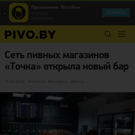
Приложение: Your.Beer
СКАЧАТЬ
от pivo.by
БЕСПЛАТНО
Сеть пивных магазинов
«Точка» открыла новый бар
Опубликовано
категории
Метки
26.10.2016
новости
Беларусь
места