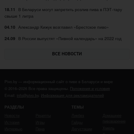
В Беларуси могут запретить розлив пива в ПЭТ-тару
18.11
свыше 1 литра
Александр Кижук возглавил «Брестское пиво»
04.10
В России выпустят «Пивной календарь» на 2022 год
24.09
ВСЕ НОВОСТИ
Pivo.by — информационный сайт о пиве в Беларуси и мире
© 2016–2026 Все права защищены.
Положения и условия
Email:
info@pivo.by
.
Информация для рекламодателей
РАЗДЕЛЫ
ТЕМЫ
Новости
Рецепты
Ликбез
Домашнее
пивоварение
История
Игры
Гайды
Хмель
Интервью
Пена
Дегустации