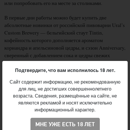
или попробовать его на месте за столиками.
В первые дни работы можно будет купить две
абсолютные новинки от российской пивоварни Ural’s
Custom Brewery — бельгийский стаут Tintin,
кофейность которого дополняется ароматом
кориандра и апельсиновой цедры, и сэзон Anniversary,
сверенный с добавлением сока и цедры свежих
мандаринов.
Подтвердите, что вам исполнилось 18 лет.
Сайт содержит информацию, не рекомендованную
Магазин-бар «Точка»
для лиц, не достигших совершеннолетнего
возраста. Сведения, размещённые на сайте, не
Адрес:
Минск, ул. Бельского, 10
являются рекламой и носят исключительно
Телефон:
+375 17 2562790
информационный характер.
Время работы:
пн-вс 16:00–23:00
МНЕ УЖЕ ЕСТЬ 18 ЛЕТ