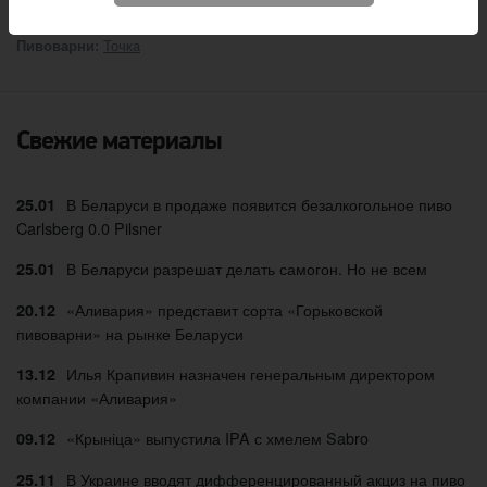
:
Вячеслав Радионов
Автор
Точка
Пивоварни:
Свежие материалы
В Беларуси в продаже появится безалкогольное пиво
25.01
Carlsberg 0.0 Pilsner
В Беларуси разрешат делать самогон. Но не всем
25.01
«Аливария» представит сорта «Горьковской
20.12
пивоварни» на рынке Беларуси
Илья Крапивин назначен генеральным директором
13.12
компании «Аливария»
«Крыніца» выпустила IPA с хмелем Sabro
09.12
В Украине вводят дифференцированный акциз на пиво
25.11