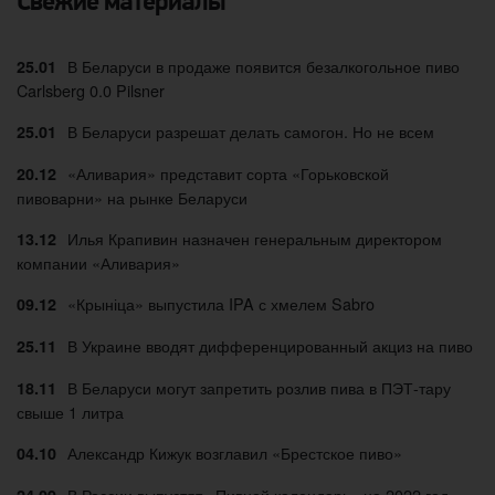
Свежие материалы
В Беларуси в продаже появится безалкогольное пиво
25.01
Carlsberg 0.0 Pilsner
В Беларуси разрешат делать самогон. Но не всем
25.01
«Аливария» представит сорта «Горьковской
20.12
пивоварни» на рынке Беларуси
Илья Крапивин назначен генеральным директором
13.12
компании «Аливария»
«Крыніца» выпустила IPA с хмелем Sabro
09.12
В Украине вводят дифференцированный акциз на пиво
25.11
В Беларуси могут запретить розлив пива в ПЭТ-тару
18.11
свыше 1 литра
Александр Кижук возглавил «Брестское пиво»
04.10
В России выпустят «Пивной календарь» на 2022 год
24.09