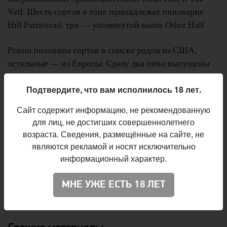
Veil. Шесть сортов в топе принадлежат пивоварне
Hill Farmstead, три — упомянутой выше Other Half.
Ровно половина сортов в списке родом из США,
остальные — из Европы. Сразу два пива выпущены
Browar Widawa
польской пивоварней
— Widawa 5th
Anniversary Imperial Baltic Porter Bourbon BA и
Подтвердите, что вам исполнилось 18 лет.
Widawa 5th Anniversary Imperial Porter Rum BA. Также
Сайт содержит информацию, не рекомендованную
в списке можно найти один сорт эстонской
для лиц, не достигших совершеннолетнего
пивоварни Põhjala — Põhjala Cellar Series —
возраста. Сведения, размещённые на сайте, не
Rukkivein.
являются рекламой и носят исключительно
информационный характер.
:
Вячеслав Радионов
Автор
МНЕ УЖЕ ЕСТЬ 18 ЛЕТ