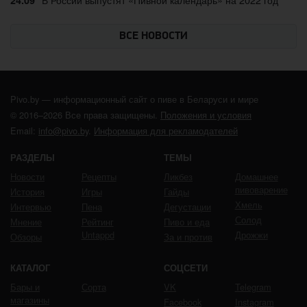
ВСЕ НОВОСТИ
Pivo.by — информационный сайт о пиве в Беларуси и мире
© 2016–2026 Все права защищены.
Положения и условия
Email:
info@pivo.by
.
Информация для рекламодателей
РАЗДЕЛЫ
ТЕМЫ
Новости
Рецепты
Ликбез
Домашнее
пивоварение
История
Игры
Гайды
Хмель
Интервью
Пена
Дегустации
Солод
Мнение
Рейтинг
Пиво и еда
Untappd
Дрожжи
Обзоры
За и против
КАТАЛОГ
СОЦСЕТИ
Бары и
Сорта
VK
Telegram
магазины
Facebook
Instagram