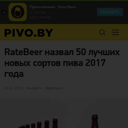
Приложение: Your.Beer
СКАЧАТЬ
от pivo.by
БЕСПЛАТНО
RateBeer назвал 50 лучших
новых сортов пива 2017
года
Опубликовано
категории
Метки
29.01.2018
новости
рейтинги