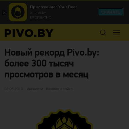
Приложение: Your.Beer
СКАЧАТЬ
от pivo.by
БЕСПЛАТНО
Новый рекорд Pivo.by:
более 300 тысяч
просмотров в месяц
Опубликовано
категории
Метки
02.05.2019
новости
новости сайта