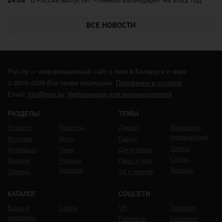
ВСЕ НОВОСТИ
Pivo.by — информационный сайт о пиве в Беларуси и мире
© 2016–2026 Все права защищены.
Положения и условия
Email:
info@pivo.by
.
Информация для рекламодателей
РАЗДЕЛЫ
ТЕМЫ
Новости
Рецепты
Ликбез
Домашнее
пивоварение
История
Игры
Гайды
Хмель
Интервью
Пена
Дегустации
Солод
Мнение
Рейтинг
Пиво и еда
Untappd
Дрожжи
Обзоры
За и против
КАТАЛОГ
СОЦСЕТИ
Бары и
Сорта
VK
Telegram
магазины
Facebook
Instagram