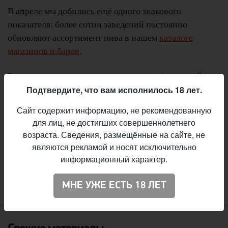
В апреле мы добились ещё одного знакового
показателя: более сотни заведений постоянно
обновляют ассортимент пива в нашем
каталоге
магазинов и баров
.
За последние месяцы мы сделали ряд обновлений на
сайте и в каталоге. В числе прочего, у пользователей
Подтвердите, что вам исполнилось 18 лет.
каталога появилась возможность добавлять бары и
Сайт содержит информацию, не рекомендованную
магазины в избранное, видеть, в каких заведениях и
для лиц, не достигших совершеннолетнего
когда появятся новые сорта, а также видеть рейтинг
возраста. Сведения, размещённые на сайте, не
пива в Untappd.
являются рекламой и носят исключительно
информационный характер.
:
Вячеслав Радионов
Автор
МНЕ УЖЕ ЕСТЬ 18 ЛЕТ