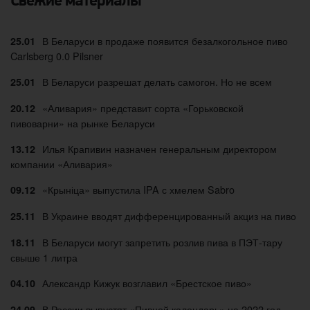
Свежие материалы
В Беларуси в продаже появится безалкогольное пиво
25.01
Carlsberg 0.0 Pilsner
В Беларуси разрешат делать самогон. Но не всем
25.01
«Аливария» представит сорта «Горьковской
20.12
пивоварни» на рынке Беларуси
Илья Крапивин назначен генеральным директором
13.12
компании «Аливария»
«Крыніца» выпустила IPA с хмелем Sabro
09.12
В Украине вводят дифференцированный акциз на пиво
25.11
В Беларуси могут запретить розлив пива в ПЭТ-тару
18.11
свыше 1 литра
Александр Кижук возглавил «Брестское пиво»
04.10
В России выпустят «Пивной календарь» на 2022 год
24.09