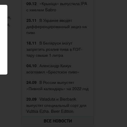
«Крыніца» выпустила IPA
09.12
с хмелем Sabro
леон,
В Украине вводят
25.11
ется,
дифференцированный акциз на
я
пиво
В Беларуси могут
18.11
запретить розлив пива в ПЭТ-
тару свыше 1 литра
Александр Кижук
04.10
ь
возглавил «Брестское пиво»
В России выпустят
24.09
«Пивной календарь» на 2022 год
Valaduta и Bierbank
20.09
выпустят специальный сорт для
Vulitsa Ezha. Beer Edition
ВСЕ НОВОСТИ