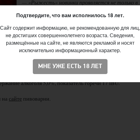
— «Рыжесть» новинки проявляется не только в
цвете, но и в разнообразии вкусов в сочетании с
Подтвердите, что вам исполнилось 18 лет.
различными закусками. Пиво себя ведёт, как хаме
настраиваясь на продукт, с которым употребля
Сайт содержит информацию, не рекомендованную для лиц,
раскрывая вкусовые нюансы продукта и проявля
не достигших совершеннолетнего возраста. Сведения,
размещённые на сайте, не являются рекламой и носят
различные стороны себя. Отлично сочетается с
исключительно информационный характер.
ивоварне.
ись три сорта бельгийского солода (Pale Chateau Vienna,
МНЕ УЖЕ ЕСТЬ 18 ЛЕТ
орта американского хмеля (Nugget, Jarrylo) и немецкий хмел
ержание алкоголя 5,0%, показатель горечи 17 IBU.
ы на
сайте
пивоварни.