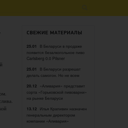
»
СВЕЖИЕ МАТЕРИАЛЫ
В Беларуси в продаже
25.01
появится безалкогольное пиво
Carlsberg 0.0 Pilsner
й
В Беларуси разрешат
25.01
делать самогон. Но не всем
«Аливария» представит
20.12
сорта «Горьковской пивоварни»
ом.
на рынке Беларуси
слива.
кой
Илья Крапивин назначен
13.12
генеральным директором
компании «Аливария»