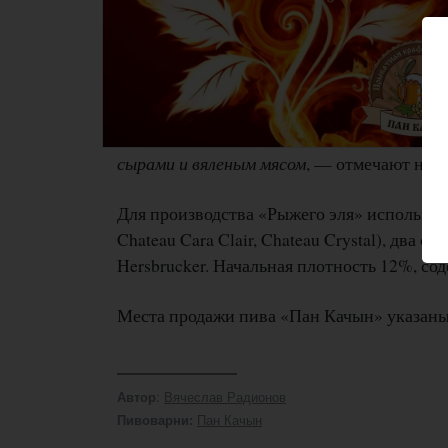
сырами и вяленым мясом
, — отмечают на п
Для производства «Рыжего эля» использовал
Chateau Cara Clair, Chateau Crystal), два с
Hersbrucker. Начальная плотность 12%, сод
Места продажи пива «Пан Качын» указан
:
Вячеслав Радионов
Автор
Пан Качын
Пивоварни: