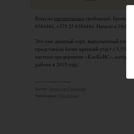
Вход на
презентацию
свободный. Брониров
6384444, +375 25 6384444. Начало в 16:00.
Это уже девятый сорт, выпущенный пивова
представила более крепкий стаут с 5,5% а
частное предприятие «КлеКоНС», которое
районе в 2015 году.
:
Вячеслав Радионов
Автор
Пан Качын
Пивоварни: