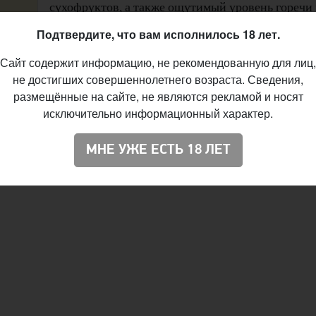
сухофруктов, а также ощутимый уровень горечи
заметный хмелевой аромат за счёт сухого охмеле
Подтвердите, что вам исполнилось 18 лет.
ание столиков по телефонам: +375 29 6384444, +375 33
Сайт содержит информацию, не рекомендованную для лиц,
не достигших совершеннолетнего возраста. Сведения,
рней «Пан Качын» в этом году. В январе компания
размещённые на сайте, не являются рекламой и носят
исключительно информационный характер.
лкоголя. Пиво под торговой маркой «Пан Качын» выпускае
 открыло производство в деревне Жажелка в Смолевичско
МНЕ УЖЕ ЕСТЬ 18 ЛЕТ