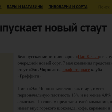
Поиск:
И
БАРЫ И МАГАЗИНЫ
ПИВОВАРНИ И СОРТА
пускает новый стаут
Белорусская мини-пивоварня «
Пан Качын
» выпу
очередной новый сорт. 7 мая компания представ
«Эль Чорны»
стаут
на
крафт-террасе
клуба
«Граффити».
Пиво «Эль Чорны» заявлено как стаут, имеет
первоначальную плотность 13% и не менее 4,8%
алкоголя. По словам представителей компании, 
имеет вкус горького шоколада, кофе, карамели и