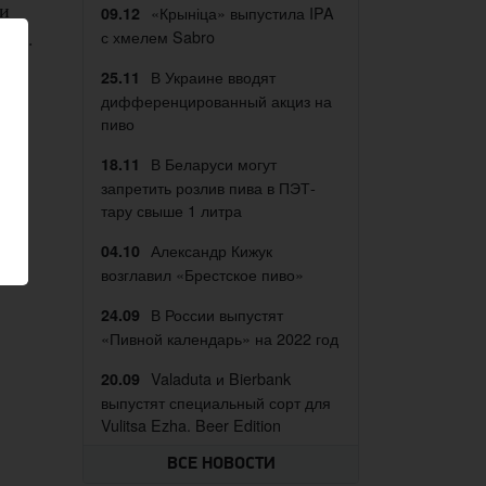
 и
«Крыніца» выпустила IPA
09.12
ния.
с хмелем Sabro
В Украине вводят
25.11
дифференцированный акциз на
пиво
В Беларуси могут
18.11
т
запретить розлив пива в ПЭТ-
м
тару свыше 1 литра
Александр Кижук
04.10
возглавил «Брестское пиво»
В России выпустят
24.09
«Пивной календарь» на 2022 год
Valaduta и Bierbank
20.09
выпустят специальный сорт для
Vulitsa Ezha. Beer Edition
ВСЕ НОВОСТИ