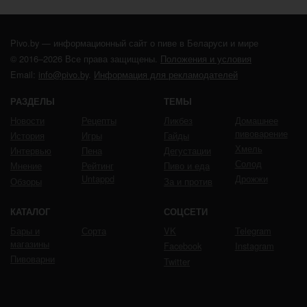
Pivo.by — информационный сайт о пиве в Беларуси и мире
© 2016–2026 Все права защищены.
Положения и условия
Email:
info@pivo.by
.
Информация для рекламодателей
РАЗДЕЛЫ
ТЕМЫ
Новости
Рецепты
Ликбез
Домашнее
пивоварение
История
Игры
Гайды
Хмель
Интервью
Пена
Дегустации
Солод
Мнение
Рейтинг
Пиво и еда
Untappd
Дрожжи
Обзоры
За и против
КАТАЛОГ
СОЦСЕТИ
Бары и
Сорта
VK
Telegram
магазины
Facebook
Instagram
Пивоварни
Twitter