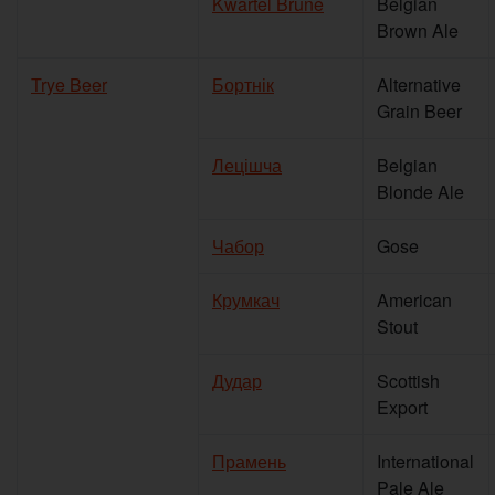
Kwartel Brune
Belgian
Brown Ale
Trye Beer
Бортнік
Alternative
Grain Beer
Лецішча
Belgian
Blonde Ale
Чабор
Gose
Крумкач
American
Stout
Дудар
Scottish
Export
Прамень
International
Pale Ale