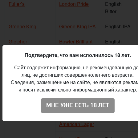
Fuller’s
London Pride
English
Bitter
Greene King
Greene King IPA
English IPA
Gletcher
Bowler Brilliant
English
Ale
Pale Ale
Подтвердите, что вам исполнилось 18 лет.
Bowler IPA
American
Сайт содержит информацию, не рекомендованную д
IPA
лиц, не достигших совершеннолетнего возраста.
Сведения, размещённые на сайте, не являются рекла
Rouge de Fleur
Fruit Beer
и носят исключительно информационный характер.
Blanche de Fleur
Witbier
МНЕ УЖЕ ЕСТЬ 18 ЛЕТ
Friday Avenue
Pale Lager
American Lager