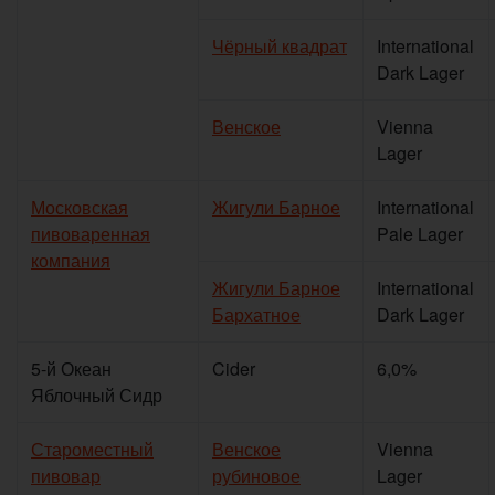
Чёрный квадрат
International
Dark Lager
Венское
Vienna
Lager
Московская
Жигули Барное
International
пивоваренная
Pale Lager
компания
Жигули Барное
International
Бархатное
Dark Lager
5-й Океан
Cider
6,0%
Яблочный Сидр
Староместный
Венское
Vienna
пивовар
рубиновое
Lager