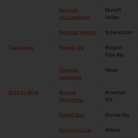
Венское
Munich
классическое
Helles
Венское тёмное
Schwarzbier
Пан Качын
Рыжий эль
Belgian
Pale Ale
Панская
Mead
медовуха
Brick by Brick
Bosuns
American
Moustache
IPA
Naked Seal
Blonde Ale
Running Dune
Witbier