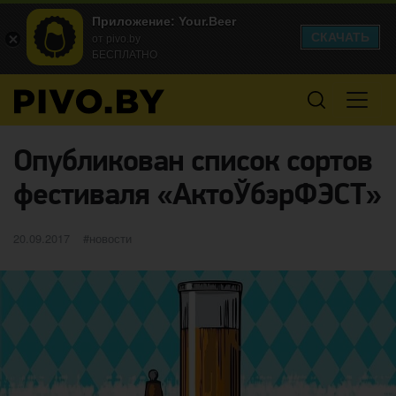
Приложение: Your.Beer
СКАЧАТЬ
от pivo.by
БЕСПЛАТНО
Опубликован список сортов
фестиваля «АктоЎбэрФЭСТ»
Опубликовано
категории
20.09.2017
новости