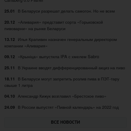
В Беларуси разрешат делать самогон. Но не всем
25.01
«Аливария» представит сорта «Горьковской
20.12
пивоварни» на рынке Беларуси
Илья Крапивин назначен генеральным директором
13.12
компании «Аливария»
«Крыніца» выпустила IPA с хмелем Sabro
09.12
В Украине вводят дифференцированный акциз на пиво
25.11
В Беларуси могут запретить розлив пива в ПЭТ-тару
18.11
свыше 1 литра
Александр Кижук возглавил «Брестское пиво»
04.10
В России выпустят «Пивной календарь» на 2022 год
24.09
ВСЕ НОВОСТИ