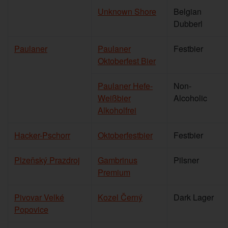
Unknown Shore
Belgian
Dubberl
Paulaner
Paulaner
Festbier
Oktoberfest Bier
Paulaner Hefe-
Non-
Weißbier
Alcoholic
Alkoholfrei
Hacker-Pschorr
Oktoberfestbier
Festbier
Plzeňský Prazdroj
Gambrinus
Pilsner
Premium
Pivovar Velké
Kozel Černý
Dark Lager
Popovice