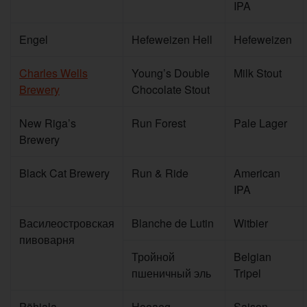
IPA
Engel
Hefeweizen Hell
Hefeweizen
Charles Wells
Young’s Double
Milk Stout
Brewery
Chocolate Stout
New Riga’s
Run Forest
Pale Lager
Brewery
Black Cat Brewery
Run & Ride
American
IPA
Василеостровская
Blanche de Lutin
Witbier
пивоварня
Тройной
Belgian
пшеничный эль
Tripel
Põhjala
Hooaeg
Saison