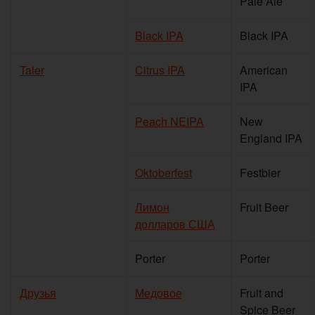
Pale Ale
Black IPA
Black IPA
Taler
Citrus IPA
American
IPA
Peach NEIPA
New
England IPA
Oktoberfest
Festbier
Лимон
Fruit Beer
долларов США
Porter
Porter
Друзья
Медовое
Fruit and
Spice Beer