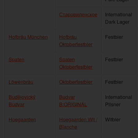
Старовиленское
International
Dark Lager
Hofbräu München
Hofbräu
Festbier
Oktoberfestbier
Spaten
Spaten
Festbier
Oktoberfestbier
Löwenbräu
Oktoberfestbier
Festbier
Budějovický
Budvar
International
Budvar
B:ORIGINAL
Pilsner
Hoegaarden
Hoegaarden Wit /
Witbier
Blanche