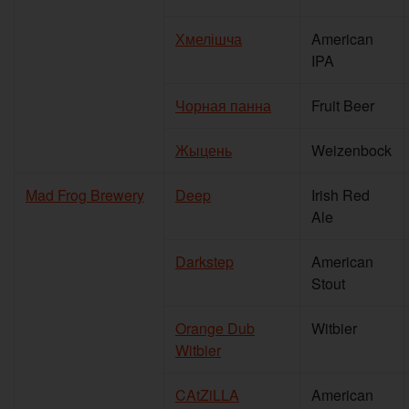
Хмелішча
American
IPA
Чорная панна
Fruit Beer
Жыцень
Weizenbock
Mad Frog Brewery
Deep
Irish Red
Ale
Darkstep
American
Stout
Orange Dub
Witbier
Witbier
CAtZiLLA
American