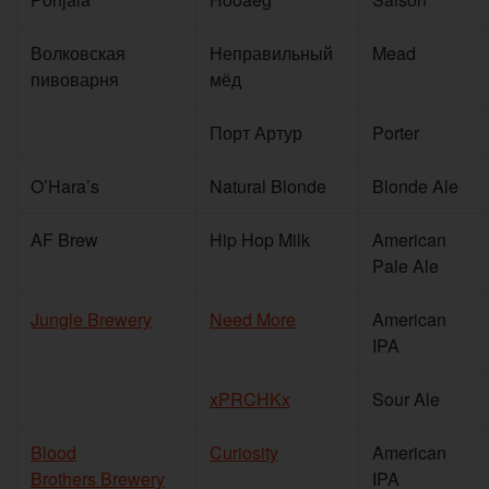
Волковская
Неправильный
Mead
пивоварня
мёд
Порт Артур
Porter
O’Hara’s
Natural Blonde
Blonde Ale
AF Brew
Hip Hop Milk
American
Pale Ale
Jungle Brewery
Need More
American
IPA
xPRCHKx
Sour Ale
Blood
Curiosity
American
Brothers Brewery
IPA