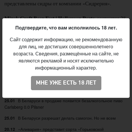
представлены сидры от компании «Сидрерия».
Minsk Craft Beer Fest | Halloween Party
состоится 28
октября в креативном кластере
Ok16
(ул.
Подтвердите, что вам исполнилось 18 лет.
Октябрьская, 16). Начало в 14:00. Билеты: Br 10.
Сайт содержит информацию, не рекомендованную
для лиц, не достигших совершеннолетнего
возраста. Сведения, размещённые на сайте, не
:
Вячеслав Радионов
Автор
являются рекламой и носят исключительно
информационный характер.
МНЕ УЖЕ ЕСТЬ 18 ЛЕТ
Свежие материалы
В Беларуси в продаже появится безалкогольное пиво
25.01
Carlsberg 0.0 Pilsner
В Беларуси разрешат делать самогон. Но не всем
25.01
«Аливария» представит сорта «Горьковской
20.12