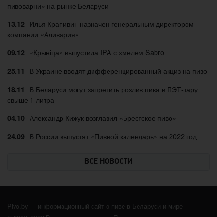
пивоварни» на рынке Беларуси
Илья Крапивин назначен генеральным директором
13.12
компании «Аливария»
«Крыніца» выпустила IPA с хмелем Sabro
09.12
В Украине вводят дифференцированный акциз на пиво
25.11
В Беларуси могут запретить розлив пива в ПЭТ-тару
18.11
свыше 1 литра
Александр Кижук возглавил «Брестское пиво»
04.10
В России выпустят «Пивной календарь» на 2022 год
24.09
ВСЕ НОВОСТИ
Pivo.by — информационный сайт о пиве в Беларуси и мире