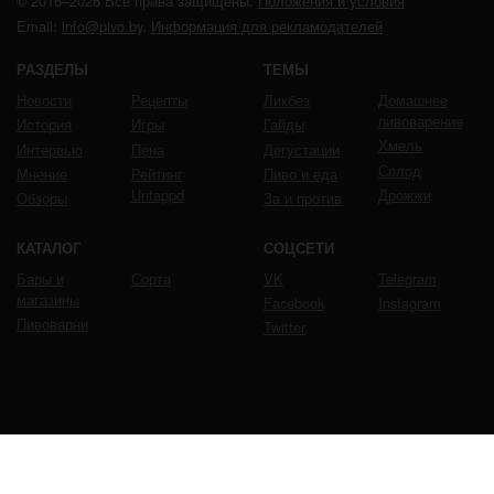
© 2016–2026 Все права защищены.
Положения и условия
Email:
info@pivo.by
.
Информация для рекламодателей
РАЗДЕЛЫ
ТЕМЫ
Новости
Рецепты
Ликбез
Домашнее
пивоварение
История
Игры
Гайды
Хмель
Интервью
Пена
Дегустации
Солод
Мнение
Рейтинг
Пиво и еда
Untappd
Дрожжи
Обзоры
За и против
КАТАЛОГ
СОЦСЕТИ
Бары и
Сорта
VK
Telegram
магазины
Facebook
Instagram
Пивоварни
Twitter
ЧРЕЗМЕРНОЕ УПОТРЕБЛЕНИЕ ПИВА ВРЕДИТ
ВАШЕМУ ЗДОРОВЬЮ