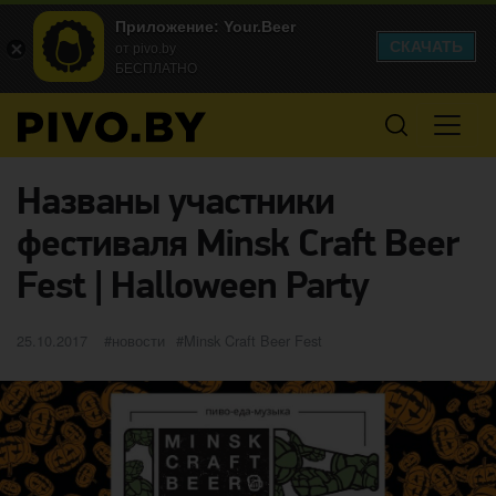
Приложение: Your.Beer
СКАЧАТЬ
от pivo.by
БЕСПЛАТНО
Названы участники
фестиваля Minsk Craft Beer
Fest | Halloween Party
Опубликовано
категории
Метки
25.10.2017
новости
Minsk Craft Beer Fest