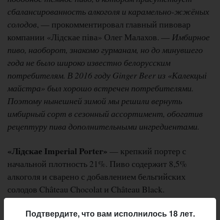
сбалансированность алкоголя и карамельно-жжёных
солодов
, — прокомментировал главный пивовар
компании «Лідскае піва» Олег Малахов. —
Имбирное
пиво, наоборот, знакомо гурманам, но до минувшего
года не было широко известно белорусским
потребителям. В 2016 году Ginger Beer из «Калекцыі
майстра» был хорошо встречен потребителями.
Поэтому нынешней зимой мы решили вернуть
имбирный сорт в сезонный ассортимент, обогатив
рецептуру пива дополнительными ингредиентами.
«Лідскае Imperial Porter»
— крепкий портер с
начальной плотность 21%. Пиво содержит 8,5%
алкоголя и сварено с добавлением бельгийских
солодов Château Chocolat и Château Black.
«Лідскае Ginger Beer»
Подтвердите, что вам исполнилось 18 лет.
Новая версия пива
, впервые