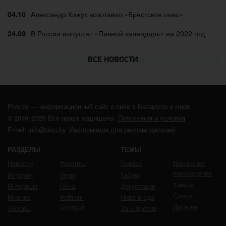
Александр Кижук возглавил «Брестское пиво»
04.10
В России выпустят «Пивной календарь» на 2022 год
24.09
ВСЕ НОВОСТИ
Pivo.by — информационный сайт о пиве в Беларуси и мире
© 2016–2026 Все права защищены.
Положения и условия
Email:
info@pivo.by
.
Информация для рекламодателей
РАЗДЕЛЫ
ТЕМЫ
Новости
Рецепты
Ликбез
Домашнее
пивоварение
История
Игры
Гайды
Хмель
Интервью
Пена
Дегустации
Солод
Мнение
Рейтинг
Пиво и еда
Untappd
Дрожжи
Обзоры
За и против