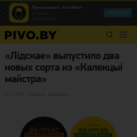
Приложение: Your.Beer
СКАЧАТЬ
от pivo.by
БЕСПЛАТНО
«Лідскае» выпустило два
новых сорта из «Калекцыі
майстра»
Опубликовано
категории
Метки
08.11.2017
новости
Беларусь