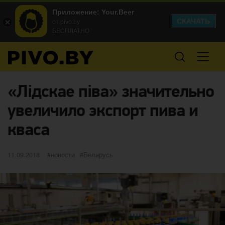
Приложение: Your.Beer
СКАЧАТЬ
от pivo.by
БЕСПЛАТНО
«Лідскае піва» значительно
увеличило экспорт пива и
кваса
Опубликовано
категории
Метки
11.09.2018
новости
Беларусь