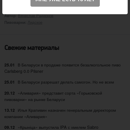
:
Вячеслав Радионов
Автор
Лидское
Пивоварни:
Свежие материалы
В Беларуси в продаже появится безалкогольное пиво
25.01
Carlsberg 0.0 Pilsner
В Беларуси разрешат делать самогон. Но не всем
25.01
«Аливария» представит сорта «Горьковской
20.12
пивоварни» на рынке Беларуси
Илья Крапивин назначен генеральным директором
13.12
компании «Аливария»
«Крыніца» выпустила IPA с хмелем Sabro
09.12