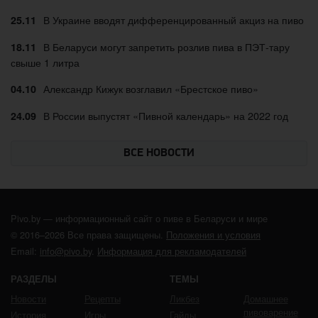
В Украине вводят дифференцированный акциз на пиво
25.11
В Беларуси могут запретить розлив пива в ПЭТ-тару
18.11
свыше 1 литра
Александр Кижук возглавил «Брестское пиво»
04.10
В России выпустят «Пивной календарь» на 2022 год
24.09
ВСЕ НОВОСТИ
Pivo.by — информационный сайт о пиве в Беларуси и мире
© 2016–2026 Все права защищены.
Положения и условия
Email:
info@pivo.by
.
Информация для рекламодателей
РАЗДЕЛЫ
ТЕМЫ
Новости
Рецепты
Ликбез
Домашнее
пивоварение
История
Игры
Гайды