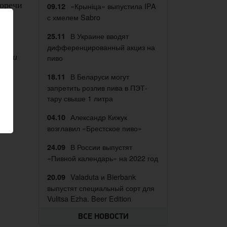
горечи
«Крыніца» выпустила IPA
09.12
с хмелем Sabro
В Украине вводят
25.11
дифференцированный акциз на
сок и
пиво
во
В Беларуси могут
18.11
запретить розлив пива в ПЭТ-
тару свыше 1 литра
Александр Кижук
04.10
возглавил «Брестское пиво»
В России выпустят
24.09
«Пивной календарь» на 2022 год
Valaduta и Bierbank
20.09
выпустят специальный сорт для
Vulitsa Ezha. Beer Edition
ВСЕ НОВОСТИ