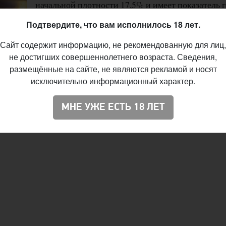
начальной плотности 17,5% и имеет показатель 
38 IBU.
Подтвердите, что вам исполнилось 18 лет.
— Тёмный эль с довольно богатой солодовой
Сайт содержит информацию, не рекомендованную для лиц,
сладостью, которая раскроет во вкусе тона ири
не достигших совершеннолетнего возраста. Сведения,
с солодовой полнотой
размещённые на сайте, не являются рекламой и носят
, — говорят на пивоварне. —
Это пи
исключительно информационный характер.
ухни, а также к некоторым десертам.
МНЕ УЖЕ ЕСТЬ 18 ЛЕТ