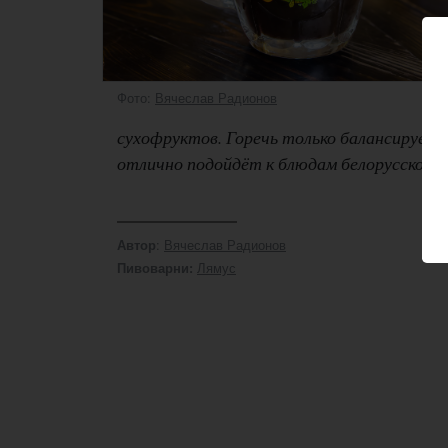
Фото:
Вячеслав Радионов
сухофруктов. Горечь только балансирует 
отлично подойдёт к блюдам белорусской к
:
Вячеслав Радионов
Автор
Лямус
Пивоварни: