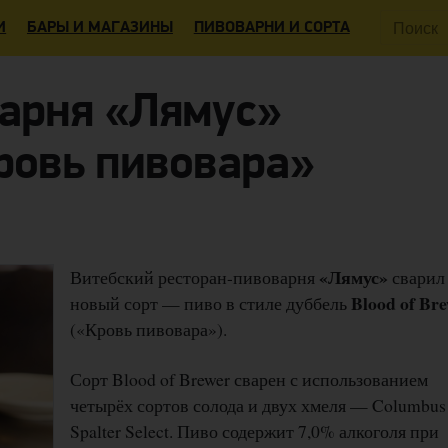
Поиск:
И
БАРЫ И МАГАЗИНЫ
ПИВОВАРНИ И СОРТА
арня «Лямус»
ровь пивовара»
«Лямус»
Витебский ресторан-пивоварня
сварил
Blood of Br
новый сорт — пиво в стиле дуббель
(«Кровь пивовара»).
Сорт Blood of Brewer сварен с использованием
четырёх сортов солода и двух хмеля — Columbus
Spalter Select. Пиво содержит 7,0% алкоголя при