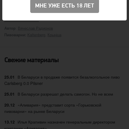
августа.
МНЕ УЖЕ ЕСТЬ 18 ЛЕТ
:
Вячеслав Радионов
Автор
Kaltenberg
,
Крыніца
Пивоварни:
Свежие материалы
В Беларуси в продаже появится безалкогольное пиво
25.01
Carlsberg 0.0 Pilsner
В Беларуси разрешат делать самогон. Но не всем
25.01
«Аливария» представит сорта «Горьковской
20.12
пивоварни» на рынке Беларуси
Илья Крапивин назначен генеральным директором
13.12
компании «Аливария»