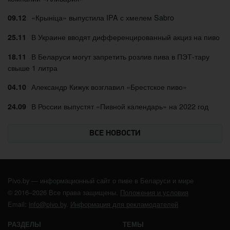
«Крыніца» выпустила IPA с хмелем Sabro
09.12
В Украине вводят дифференцированный акциз на пиво
25.11
В Беларуси могут запретить розлив пива в ПЭТ-тару
18.11
свыше 1 литра
Александр Кижук возглавил «Брестское пиво»
04.10
В России выпустят «Пивной календарь» на 2022 год
24.09
ВСЕ НОВОСТИ
Pivo.by — информационный сайт о пиве в Беларуси и мире
© 2016–2026 Все права защищены.
Положения и условия
Email:
info@pivo.by
.
Информация для рекламодателей
РАЗДЕЛЫ
ТЕМЫ