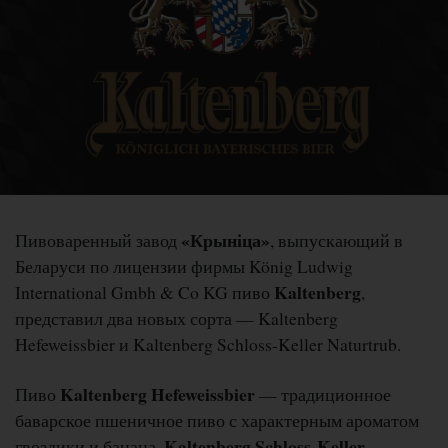
«Крыніца»
Пивоваренный завод
, выпускающий в
Беларуси по лицензии фирмы König Ludwig
Kaltenberg
International Gmbh & Co KG пиво
,
представил два новых сорта — Kaltenberg
Hefeweissbier и Kaltenberg Schloss-Keller Naturtrub.
Kaltenberg Hefeweissbier
Пиво
— традиционное
баварское пшеничное пиво с характерным ароматом
Kaltenberg Schloss-Keller
гвоздики и банана.