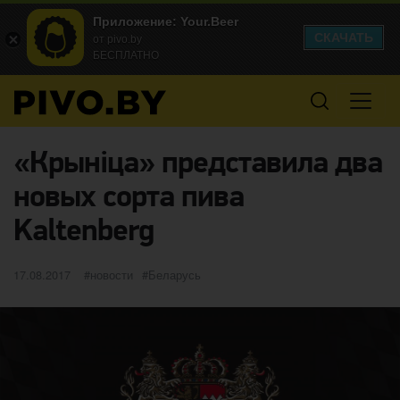
Приложение: Your.Beer
СКАЧАТЬ
от pivo.by
БЕСПЛАТНО
«Крыніца» представила два
новых сорта пива
Kaltenberg
Опубликовано
категории
Метки
17.08.2017
новости
Беларусь