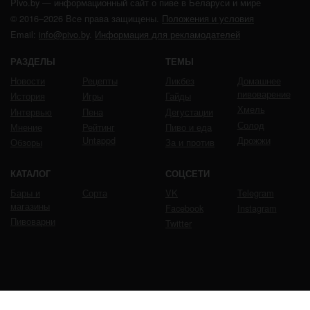
Pivo.by — информационный сайт о пиве в Беларуси и мире
© 2016–2026 Все права защищены.
Положения и условия
Email:
info@pivo.by
.
Информация для рекламодателей
РАЗДЕЛЫ
ТЕМЫ
Новости
Рецепты
Ликбез
Домашнее
пивоварение
История
Игры
Гайды
Хмель
Интервью
Пена
Дегустации
Солод
Мнение
Рейтинг
Пиво и еда
Untappd
Дрожжи
Обзоры
За и против
КАТАЛОГ
СОЦСЕТИ
Бары и
Сорта
VK
Telegram
магазины
Facebook
Instagram
Пивоварни
Twitter
ЧРЕЗМЕРНОЕ УПОТРЕБЛЕНИЕ ПИВА ВРЕДИТ